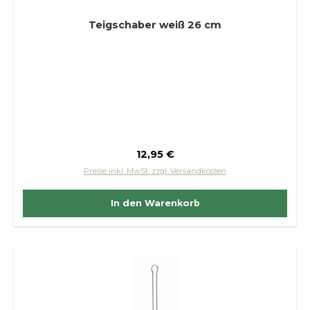
Teigschaber weiß 26 cm
Regulärer Preis:
12,95 €
Preise inkl. MwSt. zzgl. Versandkosten
In den Warenkorb