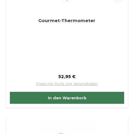
Gourmet-Thermometer
Regulärer Preis:
52,95 €
Preise inkl. MwSt. zzgl. Versandkosten
In den Warenkorb