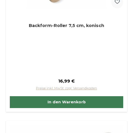
Backform-Roller 7,5 cm, konisch
Regulärer Preis:
16,99 €
Preise inkl. MwSt. zzgl. Versandkosten
In den Warenkorb