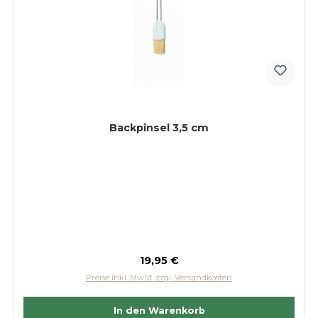
Backpinsel 3,5 cm
Regulärer Preis:
19,95 €
Preise inkl. MwSt. zzgl. Versandkosten
In den Warenkorb