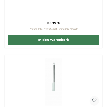
Regulärer Preis:
10,99 €
Preise inkl. MwSt. zzgl. Versandkosten
In den Warenkorb