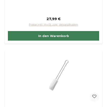
Regulärer Preis:
27,99 €
Preise inkl. MwSt. zzgl. Versandkosten
In den Warenkorb