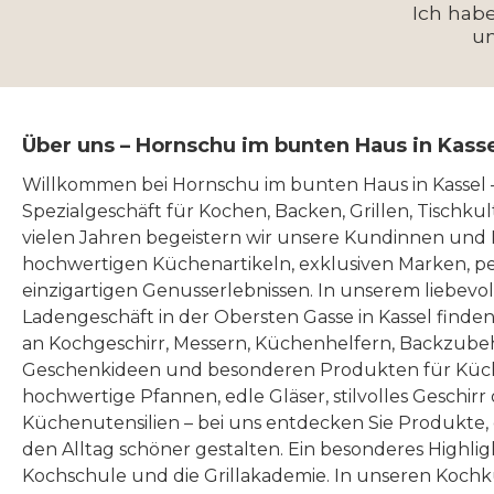
Ich hab
guten 
strahlen sie wie kleine
Polypropylen 
u
XXL-Ta
Sonnenscheine und
Griff:
is
verbreiten sofort gute
Zwei 
nachha
Laune. Ihr kultiges,
(zum
Über uns – Hornschu im bunten Haus in Kass
das Um
fröhliches Design bringt
Heben) Oberer Verschlus
Aktio
das gewisse Etwas in den
Willkommen bei Hornschu im bunten Haus in Kassel
das ist 
Spezialgeschäft für Kochen, Backen, Grillen, Tischku
Tag. Mit ihrer extra-großen
Reißve
vielen Jahren begeistern wir unsere Kundinnen und
strapazi
Größe bieten sie genug
hält
hochwertigen Küchenartikeln, exklusiven Marken, p
Nylon s
Platz für alles, was du dir
eingesp
einzigartigen Genusserlebnissen. In unserem liebevo
deine 
vorstellen kannst. Ob
Ladengeschäft in der Obersten Gasse in Kassel finde
transpo
an Kochgeschirr, Messern, Küchenhelfern, Backzubeh
Kleidung, Wäsche,
Gewic
Geschenkideen und besonderen Produkten für Küc
wi
Spielsachen, Deinen
kg Gewicht der rollenden
hochwertige Pfannen, edle Gläser, stilvolles Geschirr
hineinp
Einkauf, Gartenwerkzeuge
Box: 1,1 kg Räder
Küchenutensilien – bei uns entdecken Sie Produkte
nicht im
oder was auch immer dein
360°-Dreh
den Alltag schöner gestalten. Ein besonderes Highlig
wenn 
Kochschule und die Grillakademie. In unseren Kochk
Herz begehrt - diese
2,4" Paten