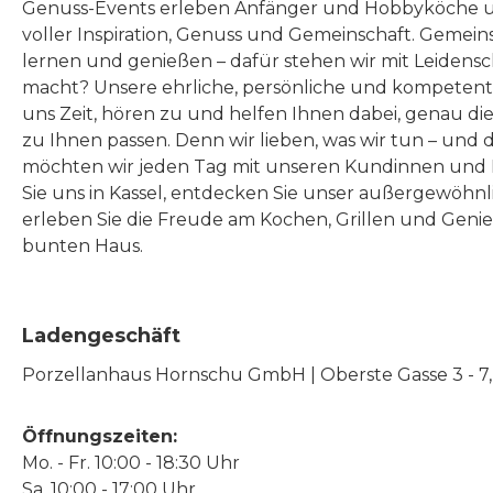
Genuss-Events erleben Anfänger und Hobbyköche u
Tasche
Jumbo-Tasche ist der
Design
voller Inspiration, Genuss und Gemeinschaft. Gemeins
perfekte
Festigkeit En
lernen und genießen – dafür stehen wir mit Leidensc
zusa
Aufbewahrungsort.
macht? Unsere ehrliche, persönliche und kompeten
platz
uns Zeit, hören zu und helfen Ihnen dabei, genau die
Ordnung war noch nie so
zu Ihnen passen. Denn wir lieben, was wir tun – und 
D
schön! Dank der
möchten wir jeden Tag mit unseren Kundinnen und 
beeind
Verwendung recycelter
Sie uns in Kassel, entdecken Sie unser außergewöhn
Breit
Materialien kannst du dich
erleben Sie die Freude am Kochen, Grillen und Geni
Länge v
bunten Haus.
guten Gewissens in deine
Höhe v
XXL-Tasche verlieben. Sie
dir re
ist ein wahrhaft
Ladengeschäft
deine
nachhaltiges Accessoire,
Porzellanhaus Hornschu GmbH | Oberste Gasse 3 - 7, |
Beste
das Umweltbewusstsein in
gerade 
Aktion verkörpert. Doch
Öffnungszeiten:
226 
das ist noch nicht alles! Die
Mo. - Fr. 10:00 - 18:30 Uhr
kaum m
strapazierfähigen Griffe aus
Sa. 10:00 - 17:00 Uhr