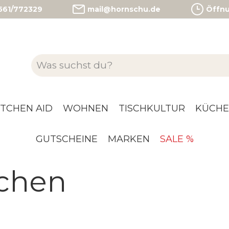
)561/772329
mail@hornschu.de
Öffnun
ITCHEN AID
WOHNEN
TISCHKULTUR
KÜCHE
GUTSCHEINE
MARKEN
SALE %
chen