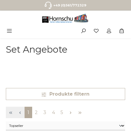
Zum Hauptinhalt springen
+49 (0)561/772329
Set Angebote
Produkte filtern
Seite
Seite
Seite
Seite
Seite
1
2
3
4
5