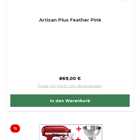
Artisan Plus Feather Pink
Regulärer Preis:
869,00 €
Preise inkl. MwSt. zzgl. Versandkosten
In den Warenkorb
Rabatt
%