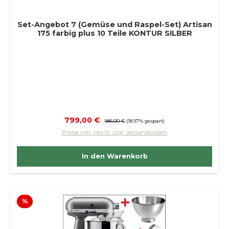
Set-Angebot 7 (Gemüse und Raspel-Set) Artisan
175 farbig plus 10 Teile KONTUR SILBER
Verkaufspreis:
799,00 €
Regulärer Preis:
986,00 €
(18.97% gespart)
Preise inkl. MwSt. zzgl. Versandkosten
In den Warenkorb
Rabatt
%