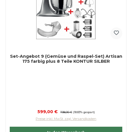
Set-Angebot 9 (Gemüse und Raspel-Set) Artisan
175 farbig plus 8 Teile KONTUR SILBER
Verkaufspreis:
599,00 €
Regulärer Preis:
738,00 €
(18.83% gespart)
Preise inkl. MwSt. zzgl. Versandkosten