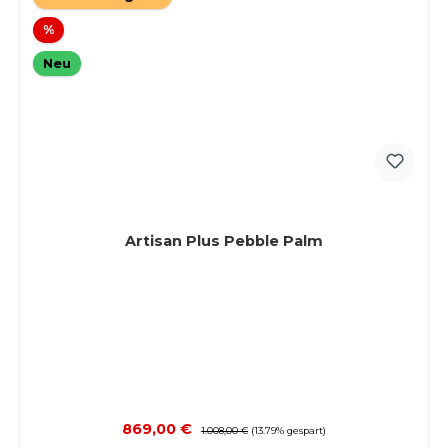
Rabatt
%
Neu
Artisan Plus Pebble Palm
Verkaufspreis:
869,00 €
Regulärer Preis:
1.008,00 €
(13.79% gespart)