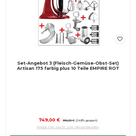
Set-Angebot 3 (Fleisch-Gemüse-Obst-Set)
Artisan 175 farbig plus 10 Teile EMPIRE ROT
Verkaufspreis:
749,00 €
Regulärer Preis:
996,00 €
(24.8% gespart)
Preise inkl. MwSt. zzgl. Versandkosten