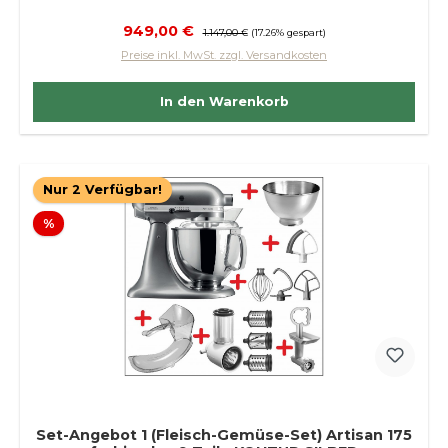
Verkaufspreis:
949,00 €
Regulärer Preis:
1.147,00 €
(17.26% gespart)
Preise inkl. MwSt. zzgl. Versandkosten
In den Warenkorb
Nur 2 Verfügbar!
Rabatt
%
Set-Angebot 1 (Fleisch-Gemüse-Set) Artisan 175