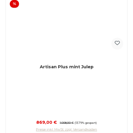
Rabatt
%
Artisan Plus mint Julep
Verkaufspreis:
869,00 €
Regulärer Preis:
1.008,00 €
(13.79% gespart)
Preise inkl. MwSt. zzgl. Versandkosten