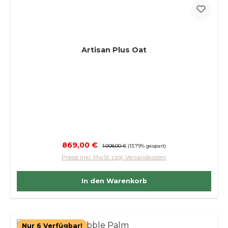
Artisan Plus Oat
Verkaufspreis:
869,00 €
Regulärer Preis:
1.008,00 €
(13.79% gespart)
Preise inkl. MwSt. zzgl. Versandkosten
In den Warenkorb
Nur 6 Verfügbar!