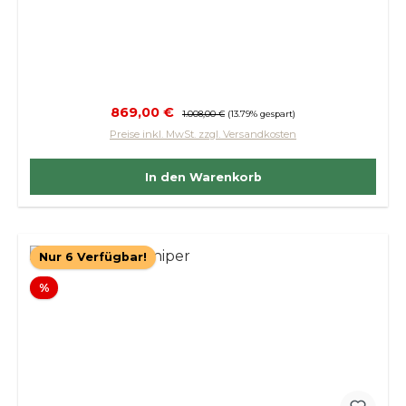
Verkaufspreis:
869,00 €
Regulärer Preis:
1.008,00 €
(13.79% gespart)
Preise inkl. MwSt. zzgl. Versandkosten
In den Warenkorb
Nur 6 Verfügbar!
Rabatt
%