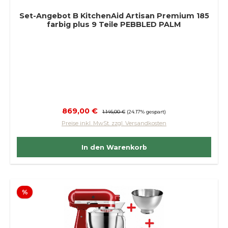
Set-Angebot B KitchenAid Artisan Premium 185
farbig plus 9 Teile PEBBLED PALM
Verkaufspreis:
869,00 €
Regulärer Preis:
1.146,00 €
(24.17% gespart)
Preise inkl. MwSt. zzgl. Versandkosten
In den Warenkorb
Rabatt
%