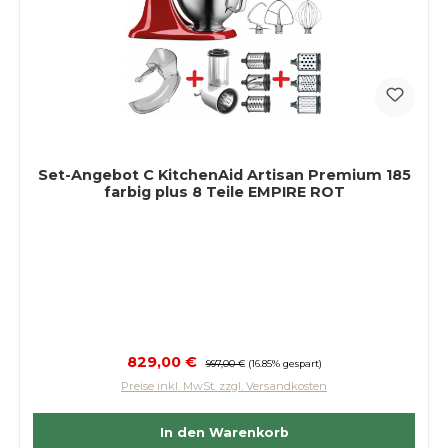
Set-Angebot C KitchenAid Artisan Premium 185
farbig plus 8 Teile EMPIRE ROT
Verkaufspreis:
829,00 €
Regulärer Preis:
997,00 €
(16.85% gespart)
Preise inkl. MwSt. zzgl. Versandkosten
In den Warenkorb