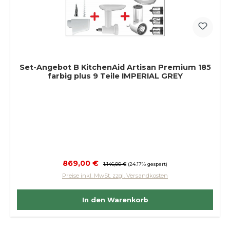
Set-Angebot B KitchenAid Artisan Premium 185
farbig plus 9 Teile IMPERIAL GREY
Verkaufspreis:
869,00 €
Regulärer Preis:
1.146,00 €
(24.17% gespart)
Preise inkl. MwSt. zzgl. Versandkosten
In den Warenkorb