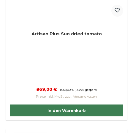
Artisan Plus Sun dried tomato
Verkaufspreis:
869,00 €
Regulärer Preis:
1.008,00 €
(13.79% gespart)
Preise inkl. MwSt. zzgl. Versandkosten
In den Warenkorb