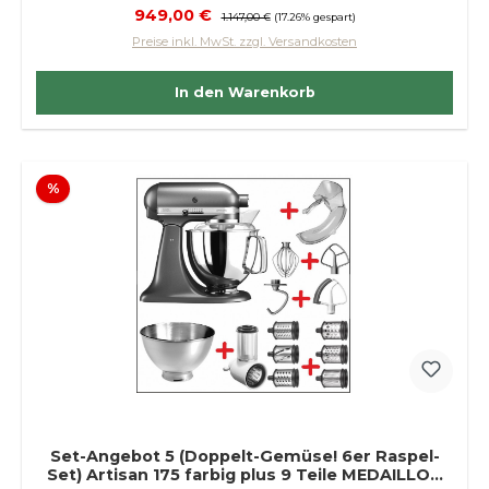
Verkaufspreis:
949,00 €
Regulärer Preis:
1.147,00 €
(17.26% gespart)
Preise inkl. MwSt. zzgl. Versandkosten
In den Warenkorb
Rabatt
%
Set-Angebot 5 (Doppelt-Gemüse! 6er Raspel-
Set) Artisan 175 farbig plus 9 Teile MEDAILLON