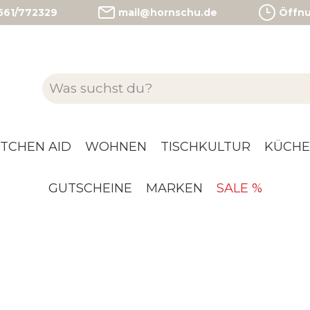
)561/772329
mail@hornschu.de
Öffnun
ITCHEN AID
WOHNEN
TISCHKULTUR
KÜCHE
GUTSCHEINE
MARKEN
SALE %