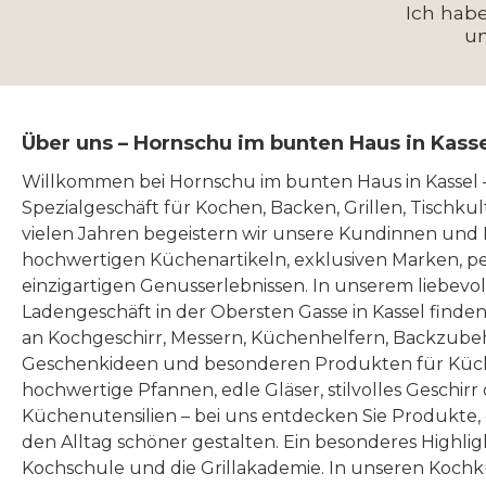
einzelne Bauteile
Ich hab
heute 
zusammenklappbar für
Brik
u
Garantien von bis zu 10
Weber 
minimalen
Jahre bei Gasgrills bis zu 10
ha
Aufbewahrungsplatz –
Bedi
Jahre bei Holzkohlegrills
hoch
passt bequem in jeden
Ausst
Über uns – Hornschu im bunten Haus in Kass
bis zu 5 Jahre bei Weber Q
auch di
Kofferraum • Große
D
Grills Weber-Stephen
Garan
Grillfläche, um vollständige
Hitzes
Willkommen bei Hornschu im bunten Haus in Kassel
Deutschland GmbH
weil
Spezialgeschäft für Kochen, Backen, Grillen, Tischku
Gerichte gleichzeitig
Sicherheit 
vielen Jahren begeistern wir unsere Kundinnen und
Rheinstrasse 194 55218
Quali
zuzubereiten •
siche
hochwertigen Küchenartikeln, exklusiven Marken, p
Ingelheim info-
überze
Zweckmäßig konstruiert,
mühelo
einzigartigen Genusserlebnissen. In unserem liebevo
de@weber.com
wir j
um den Gasverbrauch zu
häl
Ladengeschäft in der Obersten Gasse in Kassel finde
an Kochgeschirr, Messern, Küchenhelfern, Backzubeh
optimieren • Breiter
prakt
Geschenkideen und besonderen Produkten für Küc
Garant
Temperaturbereich – grille
Seitlich
hochwertige Pfannen, edle Gläser, stilvolles Geschirr
ei
alles von Pfannkuchen
optimal
Küchenutensilien – bei uns entdecken Sie Produkte
Garantie
über Gemüse bis zu Steaks
Gesc
den Alltag schöner gestalten. Ein besonderes Highlig
Jahre bei G
Kochschule und die Grillakademie. In unseren Kochk
• Einfach zu transportieren,
verh