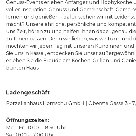
Genuss-Events erleben Anfänger und Hobbyköche u
Jahre 
damit du ihn überall
voller Inspiration, Genuss und Gemeinschaft. Gemeins
bis zu 
mitnehmen kannst • Fest
Ab
lernen und genießen – dafür stehen wir mit Leidensc
Grills Weber-Stephe
verbunden auf einem
Gewicht: Grilldurch
macht? Unsere ehrliche, persönliche und kompeten
Deu
uns Zeit, hören zu und helfen Ihnen dabei, genau die
Wagen, damit der Grill im
37 cm Höh
zu Ihnen passen. Denn wir lieben, was wir tun – und 
Rheinst
Handumdrehen überall
Gewicht
möchten wir jeden Tag mit unseren Kundinnen und 
In
bereitstehen kann
Qual
Sie uns in Kassel, entdecken Sie unser außergewöhn
Hauptbrenner: kW 13,715 Kj
Jahren 
erleben Sie die Freude am Kochen, Grillen und Geni
bunten Haus.
Größe (Deckel
eines Weber
geschlossen) 94.5cm H x
heute 
110.8cm B x 58.4cm T
Weber 
Ladengeschäft
Gesamter Grillbereich
ha
Porzellanhaus Hornschu GmbH | Oberste Gasse 3 - 7, |
(Zentimeter) 2065 cm2
hoch
Edelstahl-Brenner 1
auch di
Öffnungszeiten:
Brennstoffart LPG
Garan
Mo. - Fr. 10:00 - 18:30 Uhr
(Einwegkartusche separat
weil
Sa. 10:00 - 17:00 Uhr