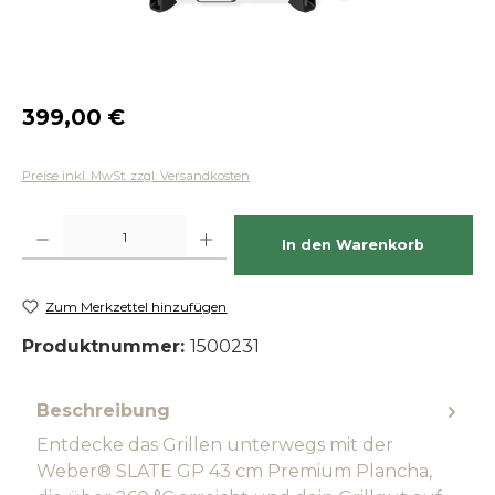
Regulärer Preis:
399,00 €
Preise inkl. MwSt. zzgl. Versandkosten
Produkt Anzahl: Gib den gewünschten Wert ein oder benutze die Schaltfläch
In den Warenkorb
Zum Merkzettel hinzufügen
Produktnummer:
1500231
Beschreibung
Entdecke das Grillen unterwegs mit der
Weber® SLATE GP 43 cm Premium Plancha,