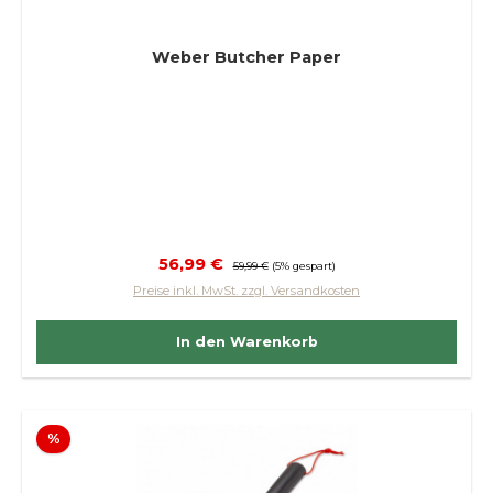
Weber Butcher Paper
Verkaufspreis:
56,99 €
Regulärer Preis:
59,99 €
(5% gespart)
Preise inkl. MwSt. zzgl. Versandkosten
In den Warenkorb
Rabatt
%