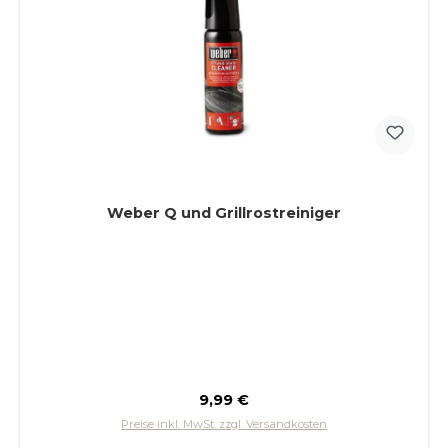
Weber Q und Grillrostreiniger
Regulärer Preis:
9,99 €
Preise inkl. MwSt. zzgl. Versandkosten