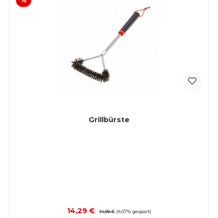
%
Grillbürste
Verkaufspreis:
14,29 €
Regulärer Preis:
14,99 €
(4.67% gespart)