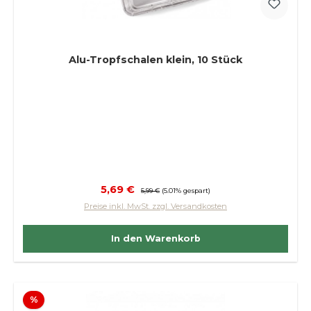
Alu-Tropfschalen klein, 10 Stück
Verkaufspreis:
5,69 €
Regulärer Preis:
5,99 €
(5.01% gespart)
Preise inkl. MwSt. zzgl. Versandkosten
In den Warenkorb
Rabatt
%