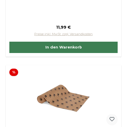
Regulärer Preis:
11,99 €
Preise inkl. MwSt. zzgl. Versandkosten
In den Warenkorb
Rabatt
%