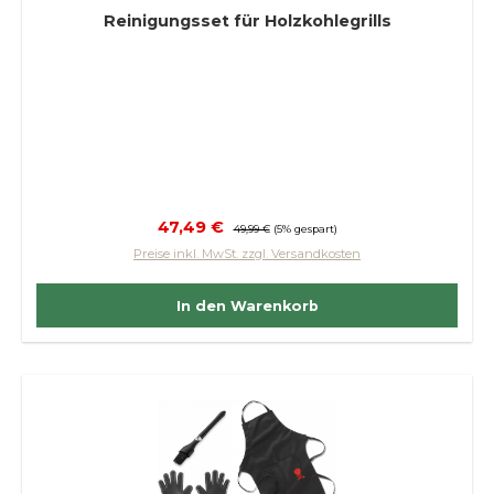
Reinigungsset für Holzkohlegrills
Verkaufspreis:
47,49 €
Regulärer Preis:
49,99 €
(5% gespart)
Preise inkl. MwSt. zzgl. Versandkosten
In den Warenkorb