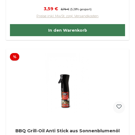
Verkaufspreis:
3,59 €
Regulärer Preis:
3,79 €
(5.28% gespart)
Preise inkl. MwSt. zzgl. Versandkosten
In den Warenkorb
Rabatt
%
BBQ Grill-Oil Anti Stick aus Sonnenblumenöl