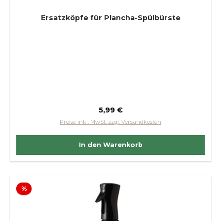
Ersatzköpfe für Plancha-Spülbürste
Regulärer Preis:
5,99 €
Preise inkl. MwSt. zzgl. Versandkosten
In den Warenkorb
Rabatt
%