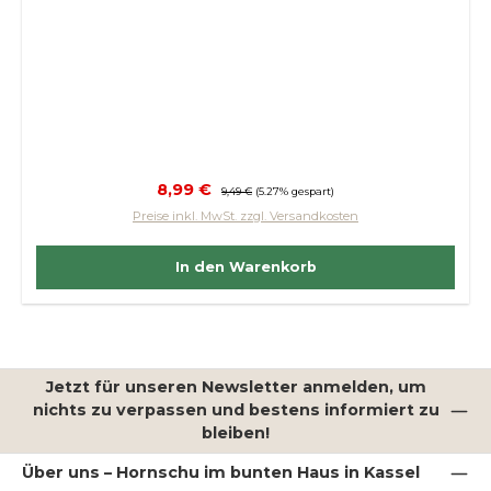
Verkaufspreis:
8,99 €
Regulärer Preis:
9,49 €
(5.27% gespart)
Preise inkl. MwSt. zzgl. Versandkosten
In den Warenkorb
Jetzt für unseren Newsletter anmelden, um
nichts zu verpassen und bestens informiert zu
bleiben!
Über uns – Hornschu im bunten Haus in Kassel