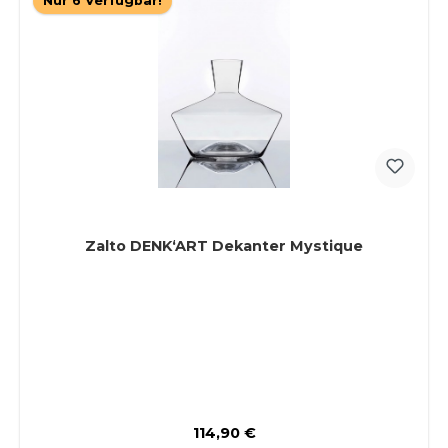
Nur 6 Verfügbar!
Zalto DENK‘ART Dekanter Mystique
Regulärer Preis:
114,90 €