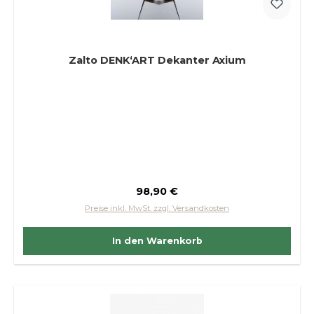
Zalto DENK‘ART Dekanter Axium
Regulärer Preis:
98,90 €
Preise inkl. MwSt. zzgl. Versandkosten
In den Warenkorb