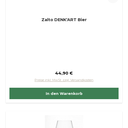
Zalto DENK‘ART Bier
Regulärer Preis:
44,90 €
Preise inkl. MwSt. zzgl. Versandkosten
In den Warenkorb