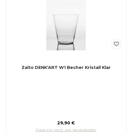
Zalto DENK‘ART W1 Becher Kristall Klar
Regulärer Preis:
29,90 €
Preise inkl. MwSt. zzgl. Versandkosten