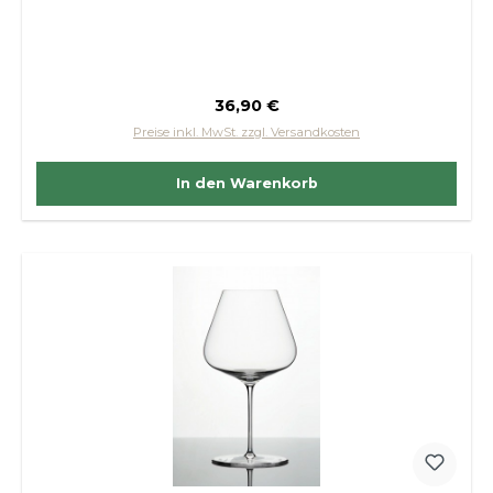
Regulärer Preis:
36,90 €
Preise inkl. MwSt. zzgl. Versandkosten
In den Warenkorb