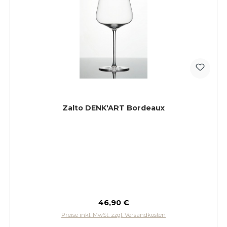
Zalto DENK‘ART Bordeaux
Regulärer Preis:
46,90 €
Preise inkl. MwSt. zzgl. Versandkosten