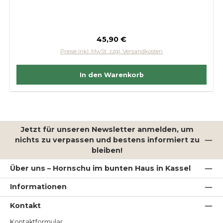
Regulärer Preis:
45,90 €
Preise inkl. MwSt. zzgl. Versandkosten
In den Warenkorb
Jetzt für unseren Newsletter anmelden, um
nichts zu verpassen und bestens informiert zu
bleiben!
Über uns – Hornschu im bunten Haus in Kassel
Informationen
Kontakt
Kontaktformular