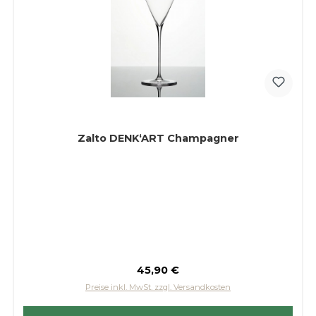
Zalto DENK‘ART Champagner
Regulärer Preis:
45,90 €
Preise inkl. MwSt. zzgl. Versandkosten