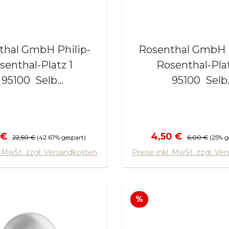
al GmbH Philip-
Rosenthal GmbH Philip-
senthal-Platz 1
Rosenthal-Plat
95100 Selb
95100 Selb
w.rosenthal.de
www.rosenthal
fspreis:
Regulärer Preis:
Verkaufspreis:
Regulärer Prei
 €
4,50 €
22,50 €
(42.67% gespart)
6,00 €
(25% g
 den Warenkorb
In den Warenk
l. MwSt. zzgl. Versandkosten
Preise inkl. MwSt. zzgl. Ve
t
Rabatt
%