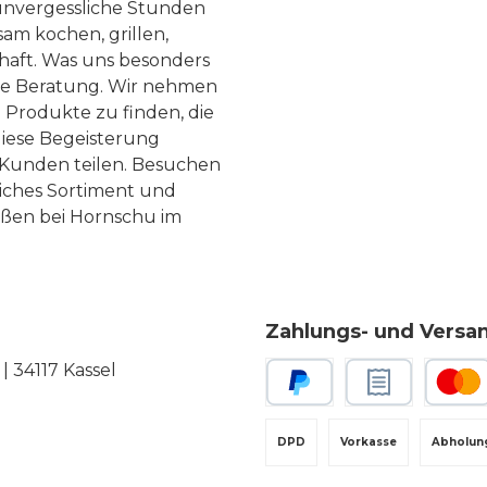
nvergessliche Stunden
am kochen, grillen,
haft. Was uns besonders
te Beratung. Wir nehmen
 Produkte zu finden, die
diese Begeisterung
Kunden teilen. Besuchen
liches Sortiment und
eßen bei Hornschu im
Zahlungs- und Versa
 34117 Kassel
PayPal
Rechnungskauf
Kredit-
DPD
Vorkasse
Abholun