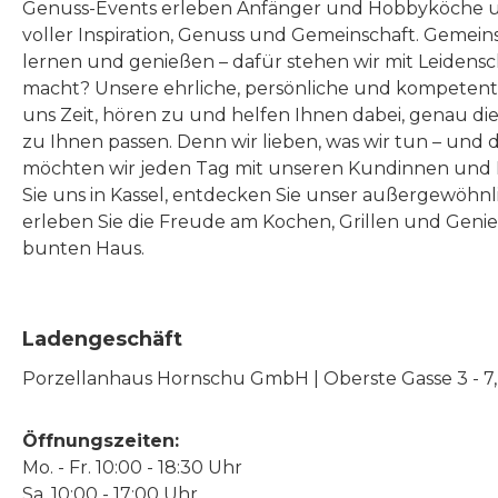
Genuss-Events erleben Anfänger und Hobbyköche u
voller Inspiration, Genuss und Gemeinschaft. Gemeins
lernen und genießen – dafür stehen wir mit Leidensc
macht? Unsere ehrliche, persönliche und kompeten
uns Zeit, hören zu und helfen Ihnen dabei, genau die
zu Ihnen passen. Denn wir lieben, was wir tun – und 
möchten wir jeden Tag mit unseren Kundinnen und 
Sie uns in Kassel, entdecken Sie unser außergewöhn
erleben Sie die Freude am Kochen, Grillen und Geni
bunten Haus.
Ladengeschäft
Porzellanhaus Hornschu GmbH | Oberste Gasse 3 - 7, |
Öffnungszeiten:
Mo. - Fr. 10:00 - 18:30 Uhr
Sa. 10:00 - 17:00 Uhr