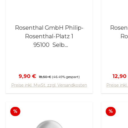
Rosenthal GmbH Philip-
Rosenth
Rosenthal-Platz 1
Ro
95100 Selb
www.rosenthal.de
ww
Verkaufspreis:
Regulärer Preis:
Verkau
9,90 €
12,90
18,50 €
(46.49% gespart)
In den Warenkorb
In
Preise inkl. MwSt. zzgl. Versandkosten
Preise ink
Rabatt
Rabat
%
%