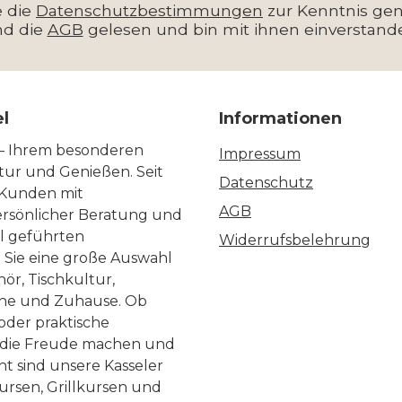
e die
Datenschutzbestimmungen
zur Kenntnis g
nd die
AGB
gelesen und bin mit ihnen einverstand
el
Informationen
 – Ihrem besonderen
Impressum
ltur und Genießen. Seit
Datenschutz
 Kunden mit
AGB
ersönlicher Beratung und
ll geführten
Widerrufsbelehrung
n Sie eine große Auswahl
ör, Tischkultur,
he und Zuhause. Ob
 oder praktische
, die Freude machen und
ht sind unsere Kasseler
ursen, Grillkursen und