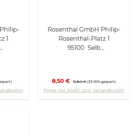
Rosenthal GmbH Philip-
z 1
Rosenthal-Platz 1
95100 Selb
.de
www.rosenthal.de
s:
Verkaufspreis:
Regulärer Preis:
8,50 €
espart)
12,80 €
(33.59% gespart)
orb
In den Warenkorb
rsandkosten
Preise inkl. MwSt. zzgl. Versandkosten