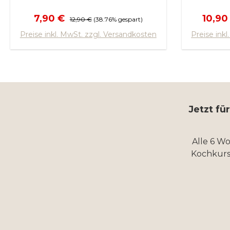
Verkaufspreis:
Regulärer Preis:
Verkau
7,90 €
10,90
12,90 €
(38.76% gespart)
In den Warenkorb
In
Preise inkl. MwSt. zzgl. Versandkosten
Preise ink
Jetzt fü
Alle 6 W
Kochkurs