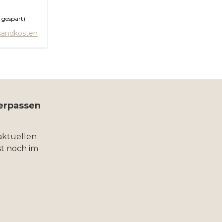
 gespart)
orb
rsandkosten
verpassen
aktuellen
t noch im