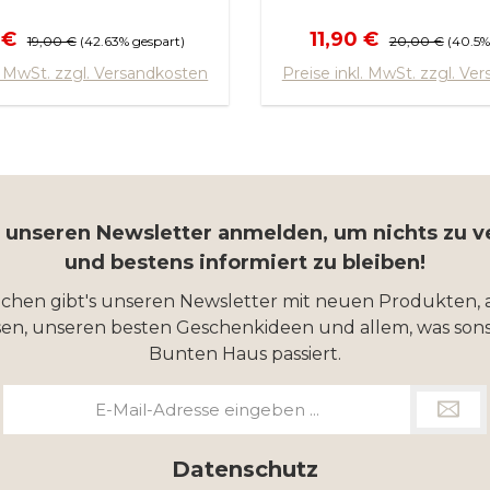
fspreis:
Regulärer Preis:
Verkaufspreis:
Regulärer Preis:
 €
11,90 €
19,00 €
(42.63% gespart)
20,00 €
(40.5%
 den Warenkorb
In den Warenk
l. MwSt. zzgl. Versandkosten
Preise inkl. MwSt. zzgl. Ve
r unseren Newsletter anmelden, um nichts zu 
und bestens informiert zu bleiben!
ochen gibt's unseren Newsletter mit neuen Produkten, 
en, unseren besten Geschenkideen und allem, was sons
Bunten Haus passiert.
E-
Mail-
Adresse
*
Datenschutz