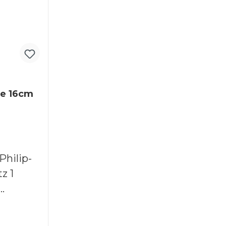
le 16cm
z 1
.de