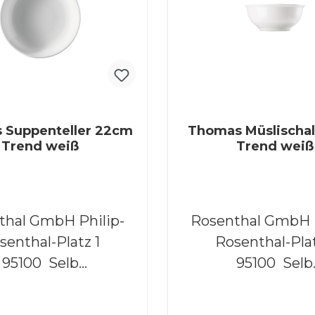
 Suppenteller 22cm
Thomas Müslischa
Trend weiß
Trend weiß
al GmbH Philip-
Rosenthal GmbH Philip-
senthal-Platz 1
Rosenthal-Plat
95100 Selb
95100 Selb
w.rosenthal.de
www.rosenthal