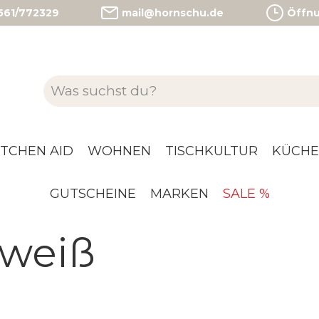
)561/772329
mail@hornschu.de
Öffnun
ITCHEN AID
WOHNEN
TISCHKULTUR
KÜCHE
GUTSCHEINE
MARKEN
SALE %
 weiß