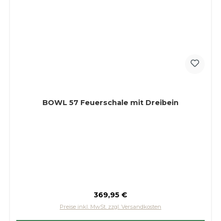
BOWL 57 Feuerschale mit Dreibein
Regulärer Preis:
369,95 €
Preise inkl. MwSt. zzgl. Versandkosten