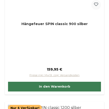
Hängefeuer SPIN classic 900 silber
Regulärer Preis:
159,95 €
Preise inkl. MwSt. zzgl. Versandkosten
In den Warenkorb
Nur 6 Verfügbar!