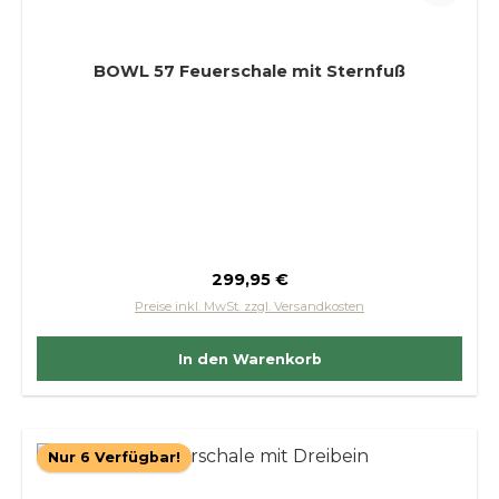
BOWL 57 Feuerschale mit Sternfuß
Regulärer Preis:
299,95 €
Preise inkl. MwSt. zzgl. Versandkosten
In den Warenkorb
Nur 6 Verfügbar!