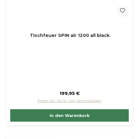
Tischfeuer SPIN air 1200 all black
Regulärer Preis:
199,95 €
Preise inkl. MwSt. zzgl. Versandkosten
In den Warenkorb