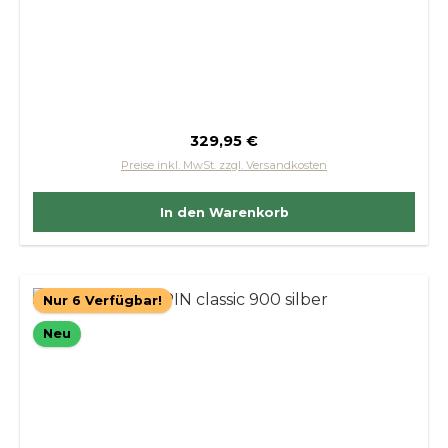
Regulärer Preis:
329,95 €
Preise inkl. MwSt. zzgl. Versandkosten
In den Warenkorb
Nur 6 Verfügbar!
Neu