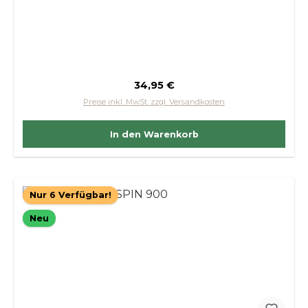
Regulärer Preis:
34,95 €
Preise inkl. MwSt. zzgl. Versandkosten
In den Warenkorb
Nur 6 Verfügbar!
Neu