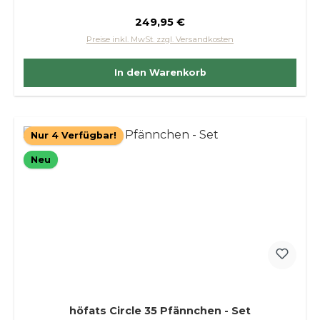
Regulärer Preis:
249,95 €
Preise inkl. MwSt. zzgl. Versandkosten
In den Warenkorb
Nur 4 Verfügbar!
Neu
höfats Circle 35 Pfännchen - Set