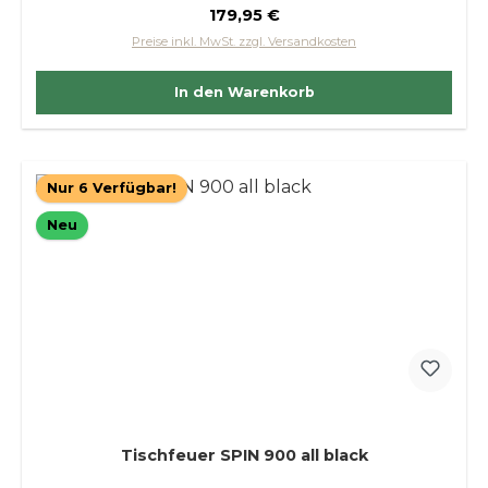
Regulärer Preis:
179,95 €
Preise inkl. MwSt. zzgl. Versandkosten
In den Warenkorb
Nur 6 Verfügbar!
Neu
Tischfeuer SPIN 900 all black