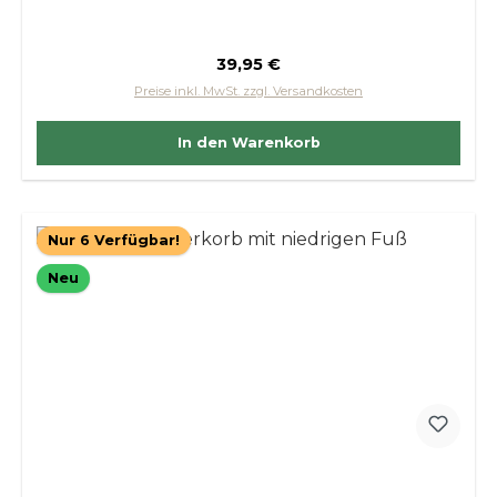
Regulärer Preis:
39,95 €
Preise inkl. MwSt. zzgl. Versandkosten
In den Warenkorb
Nur 6 Verfügbar!
Neu