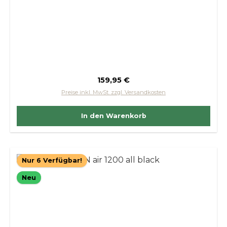
Regulärer Preis:
159,95 €
Preise inkl. MwSt. zzgl. Versandkosten
In den Warenkorb
Nur 6 Verfügbar!
Neu