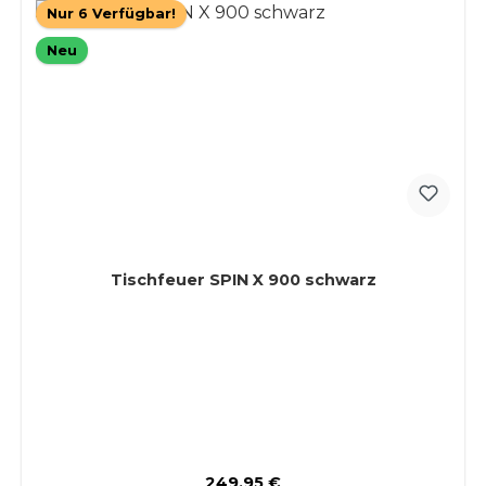
Nur 6 Verfügbar!
Neu
Tischfeuer SPIN X 900 schwarz
Regulärer Preis:
249,95 €