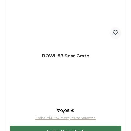
BOWL 57 Sear Grate
Regulärer Preis:
79,95 €
Preise inkl. MwSt. zzgl. Versandkosten