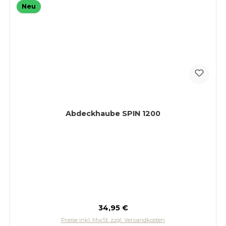
Neu
Abdeckhaube SPIN 1200
Regulärer Preis:
34,95 €
Preise inkl. MwSt. zzgl. Versandkosten