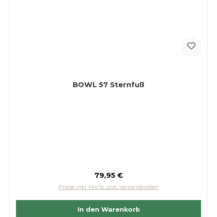
BOWL 57 Sternfuß
Regulärer Preis:
79,95 €
Preise inkl. MwSt. zzgl. Versandkosten
In den Warenkorb