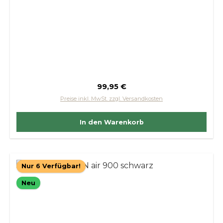
Regulärer Preis:
99,95 €
Preise inkl. MwSt. zzgl. Versandkosten
In den Warenkorb
Nur 6 Verfügbar!
Neu