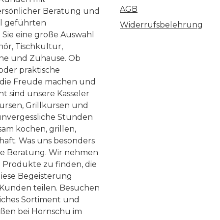
chschnittlich groß
im Uhrzeigersinn g
AGB
ersönlicher Beratung und
t die neue Volano B
Vier Gummifüße
ll geführten
Widerrufsbelehrung
trem kompakte
optimalen Halt un
n Sie eine große Auswahl
ör, Tischkultur,
sungen, wodurch
für ein sicheres Ar
he und Zuhause. Ob
erall in der Küche
Die Maschine au
 oder praktische
 aufgestellt werden
Retro Kollektio
, die Freude machen und
as Schwungrad ragt
nachhaltig im do
ht sind unsere Kasseler
ursen, Grillkursen und
m 33 mm unter den
Sinne. Sie funkti
nvergessliche Stunden
ßen hervor, wodurch
ohne Strom, dur
am kochen, grillen,
hubladen unter der
Aufschneiden des
haft. Was uns besonders
tsfläche geöffnet
nach Bedarf wir
te Beratung. Wir nehmen
 Produkte zu finden, die
n können. Die für
Wegwerfen verm
diese Begeisterung
produkte bekannte
Der lackierte Dru
Kunden teilen. Besuchen
 zum Detail macht
die Kurbel und
liches Sortiment und
hn etwas ganz
Auflagebrett 
eßen bei Hornschu im