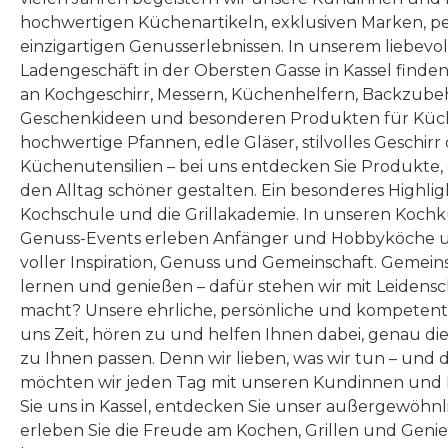
im Uhrzeigersinn gedreht.
überdur
hochwertigen Küchenartikeln, exklusiven Marken, p
Vier Gummifüße geben
ist, ha
einzigartigen Genusserlebnissen. In unserem liebevo
optimalen Halt und sorgen
ex
Ladengeschäft in der Obersten Gasse in Kassel finde
an Kochgeschirr, Messern, Küchenhelfern, Backzubeh
für ein sicheres Arbeiten.
Abmes
Geschenkideen und besonderen Produkten für Küc
Die Maschine aus der
sie üb
hochwertige Pfannen, edle Gläser, stilvolles Geschirr
Retro Kollektion ist
leicht
Küchenutensilien – bei uns entdecken Sie Produkte
nachhaltig im doppelten
kann. D
den Alltag schöner gestalten. Ein besonderes Highlig
Kochschule und die Grillakademie. In unseren Kochk
Sinne. Sie funktioniert
nur u
Genuss-Events erleben Anfänger und Hobbyköche u
ohne Strom, durch das
Stellfü
voller Inspiration, Genuss und Gemeinschaft. Gemeins
Aufschneiden des Brotes
die Sc
lernen und genießen – dafür stehen wir mit Leidensc
nach Bedarf wird ein
Arbei
macht? Unsere ehrliche, persönliche und kompeten
uns Zeit, hören zu und helfen Ihnen dabei, genau die
Wegwerfen vermieden.
werde
zu Ihnen passen. Denn wir lieben, was wir tun – und 
Der lackierte Druckguss,
Berkel
möchten wir jeden Tag mit unseren Kundinnen und 
die Kurbel und das
Liebe
Sie uns in Kassel, entdecken Sie unser außergewöhn
Auflagebrett aus
i
erleben Sie die Freude am Kochen, Grillen und Geni