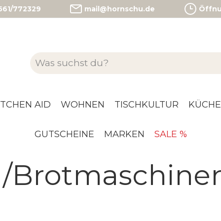
)561/772329
mail@hornschu.de
Öffnun
ITCHEN AID
WOHNEN
TISCHKULTUR
KÜCHE
GUTSCHEINE
MARKEN
SALE %
r /Brotmaschine