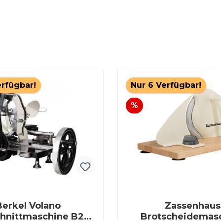
erfügbar!
Nur 6 Verfügbar!
Rabatt
%
Berkel Volano
Zassenhaus
hnittmaschine B2
Brotscheidemas