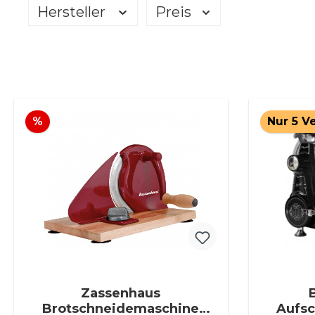
Hersteller
Preis
Rabatt
%
Nur 5 V
Zassenhaus
Brotschneidemaschine
Aufsc