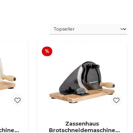
Rabatt
%
Zassenhaus
chine
Brotschneidemaschine