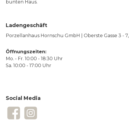
bunten Haus.
Buchenholz machen das
Be
Gerät zudem zum
ha
Blickfang in jeder Küche.
ausg
Ladengeschäft
Material:
Porzellanhaus Hornschu GmbH | Oberste Gasse 3 - 7, |
Druckguss/Edelstahl.
unverw
Rundmesser aus
unser
Öffnungszeiten:
rostfreiem Stahl mit
bei und
Mo. - Fr. 10:00 - 18:30 Uhr
Spezial-Wellenschliff
den per
Sa. 10:00 - 17:00 Uhr
„Made in Solingen“.
lan
Optimaler Halt und
Gründ
sicheres Arbeiten dank der
Berke
Social Media
4 Saugfüße. Stufenlose
Einige
Schnittstärkeneinstellung
den
von 1 bis 18 mm. Mit
abweichen P
Facebook
Instagram
Bedienungsanleitung.
Gehäu