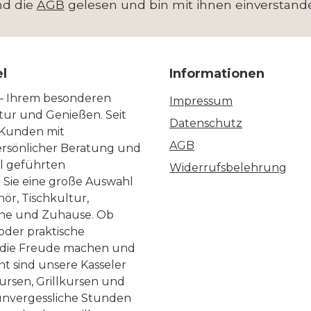
nd die
AGB
gelesen und bin mit ihnen einverstand
el
Informationen
 – Ihrem besonderen
Impressum
ltur und Genießen. Seit
Datenschutz
 Kunden mit
AGB
ersönlicher Beratung und
ll geführten
Widerrufsbelehrung
n Sie eine große Auswahl
ör, Tischkultur,
he und Zuhause. Ob
 oder praktische
, die Freude machen und
ht sind unsere Kasseler
ursen, Grillkursen und
nvergessliche Stunden