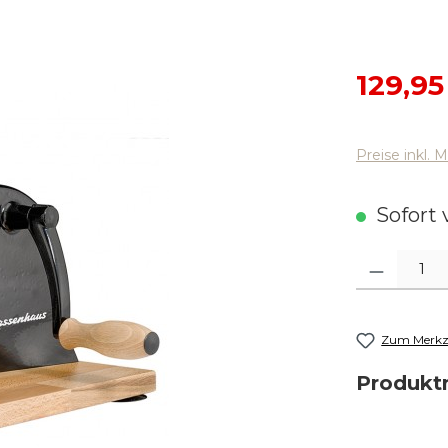
Verkaufsp
129,95
Preise inkl. 
Sofort v
Produkt Anza
Zum Merkze
Produk