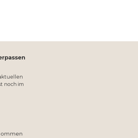
verpassen
aktuellen
t noch im
enommen