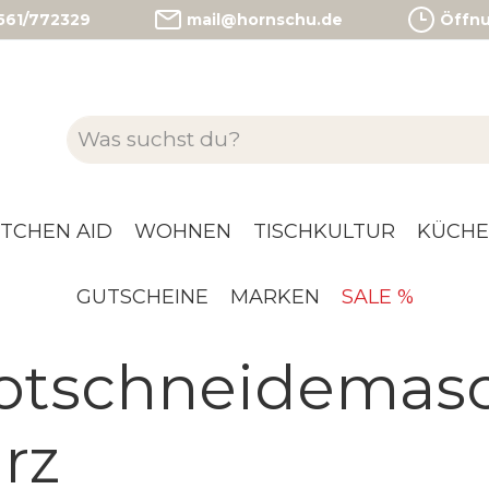
)561/772329
mail@hornschu.de
Öffnun
ITCHEN AID
WOHNEN
TISCHKULTUR
KÜCHE
GUTSCHEINE
MARKEN
SALE %
otschneidemas
rz