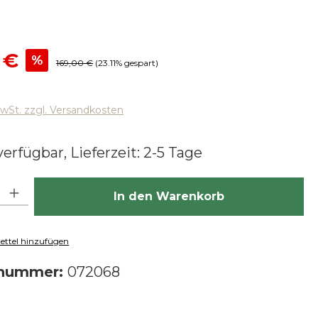
reis:
 €
%
Regulärer Preis:
169,00 €
(23.11% gespart)
MwSt. zzgl. Versandkosten
erfügbar, Lieferzeit: 2-5 Tage
hl: Gib den gewünschten Wert ein oder benutze die Schaltfläch
In den Warenkorb
ttel hinzufügen
tnummer:
072068