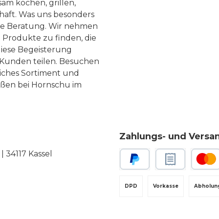
am kochen, grillen,
haft. Was uns besonders
te Beratung. Wir nehmen
 Produkte zu finden, die
diese Begeisterung
Kunden teilen. Besuchen
liches Sortiment und
eßen bei Hornschu im
Zahlungs- und Versa
 34117 Kassel
PayPal
Rechnungskauf
Kredit-
DPD
Vorkasse
Abholun