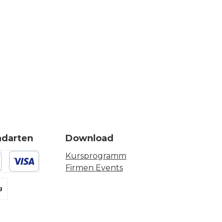
ndarten
Download
Kursprogramm
Firmen Events
 oder Debitkarte
g