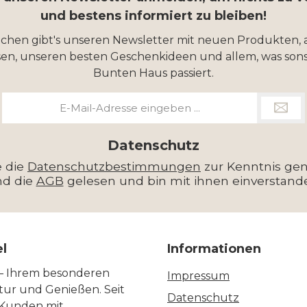
mdrehen auf die
und bestens informiert zu bleiben!
te Temperatur, 10x
ochen gibt's unseren Newsletter mit neuen Produkten, 
neller als Dein
en, unseren besten Geschenkideen und allem, was sons
schrank! Egal ob für
Bunten Haus passiert.
tane Partys oder
E-
schungsgäste, der
Mail-
 ist immer bereit.
Adresse
*
Datenschutz
einer innovativen
e die
Datenschutzbestimmungen
zur Kenntnis g
pressorkühlung
nd die
AGB
gelesen und bin mit ihnen einverstand
t Du Flaschen und
n mit bis zu 0,75
in wenigen Minuten
el
Informationen
auf unter 9°C
ühlen: 0,25L in
 – Ihrem besonderen
Impressum
ltur und Genießen. Seit
 0,50L in nur
Datenschutz
 Kunden mit