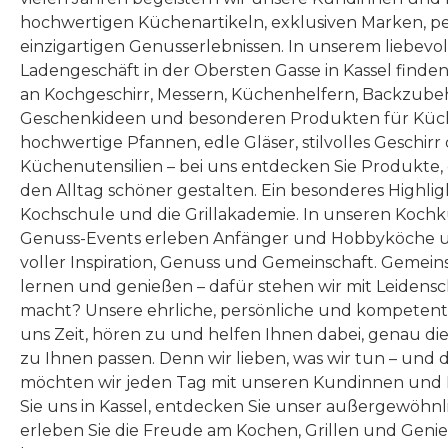
keine Vorbereitung, kein
4 Minuten 0,7
hochwertigen Küchenartikeln, exklusiven Marken, p
Warten. Im Inneren sorgt
Minut
einzigartigen Genusserlebnissen. In unserem liebevo
ein leistungsstarker
Kühleff
Ladengeschäft in der Obersten Gasse in Kassel finde
an Kochgeschirr, Messern, Küchenhelfern, Backzubeh
Kompressorkältekreislauf
Momen
Geschenkideen und besonderen Produkten für Küc
für schnelle Eisbildung. Die
Dich v
hochwertige Pfannen, edle Gläser, stilvolles Geschirr
intelligente Isolierung hält
Dein
Küchenutensilien – bei uns entdecken Sie Produkte
die Effizienz hoch. Das
rechtz
den Alltag schöner gestalten. Ein besonderes Highlig
Kochschule und die Grillakademie. In unseren Kochk
elegante Touch-Panel,
im Gefr
Genuss-Events erleben Anfänger und Hobbyköche u
automatische Abschaltung
Der B
voller Inspiration, Genuss und Gemeinschaft. Gemeins
und
trock
lernen und genießen – dafür stehen wir mit Leidensc
Selbstreinigungsfunktion
Wasser
macht? Unsere ehrliche, persönliche und kompeten
uns Zeit, hören zu und helfen Ihnen dabei, genau die
machen die Bedienung so
zusätz
zu Ihnen passen. Denn wir lieben, was wir tun – und 
einfach wie intuitiv. Der
sei
möchten wir jeden Tag mit unseren Kundinnen und 
IceCube mini ist kein
Funk
Sie uns in Kassel, entdecken Sie unser außergewöhn
Küchengerät. Er ist ein
imm
erleben Sie die Freude am Kochen, Grillen und Geni