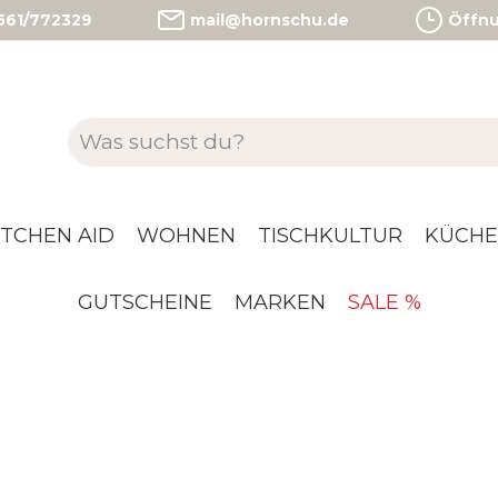
)561/772329
mail@hornschu.de
Öffnun
ITCHEN AID
WOHNEN
TISCHKULTUR
KÜCHE
GUTSCHEINE
MARKEN
SALE %