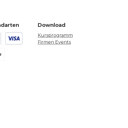
ndarten
Download
Kursprogramm
Firmen Events
 oder Debitkarte
g