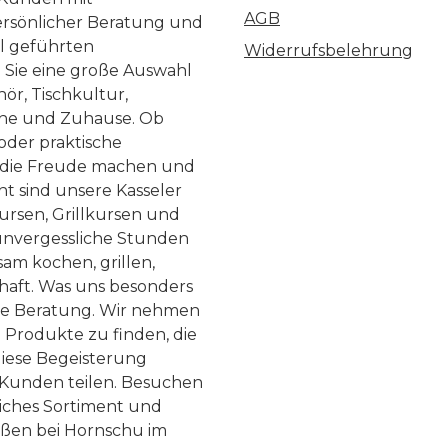
5L in nur 6
AGB
ersönlicher Beratung und
en Perfekte
ll geführten
Widerrufsbelehrung
izienz für spontane
n Sie eine große Auswahl
ör, Tischkultur,
te Verabschiede
he und Zuhause. Ob
on den Sorgen, dass
 oder praktische
e Getränke nicht
, die Freude machen und
eitig kalt sind oder
ht sind unsere Kasseler
ursen, Grillkursen und
ierschrank platzen.
nvergessliche Stunden
EEZER bietet eine
am kochen, grillen,
ene Kühlung ohne
haft. Was uns besonders
 oder Eis und spart
te Beratung. Wir nehmen
 Produkte zu finden, die
lich Energie durch
diese Begeisterung
ne "On-Demand"-
Kunden teilen. Besuchen
tion. So hast Du
liches Sortiment und
er ein perfekt
eßen bei Hornschu im