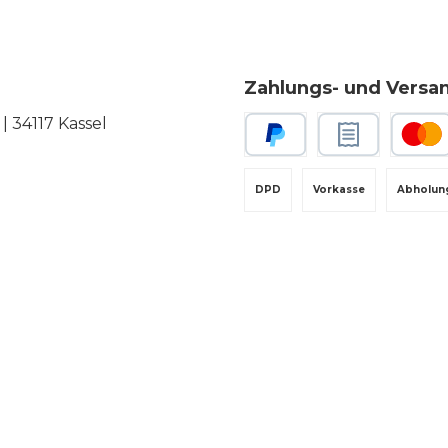
tes Getränk, wann
 Du es brauchst.
ertiges Design &
Zahlungs- und Versa
ive Bedienung Das
 34117 Kassel
sche Tischgerät ist
t nur funktional,
PayPal
Rechnungskauf
Kredit-
n auch ein echter
DPD
Vorkasse
Abholun
ucker in Deiner
e. Die intuitive
utzeroberfläche
icht eine einfache
erung, zusätzlich
t Du den BEEZER
ortabel über die
ER® Mobile App