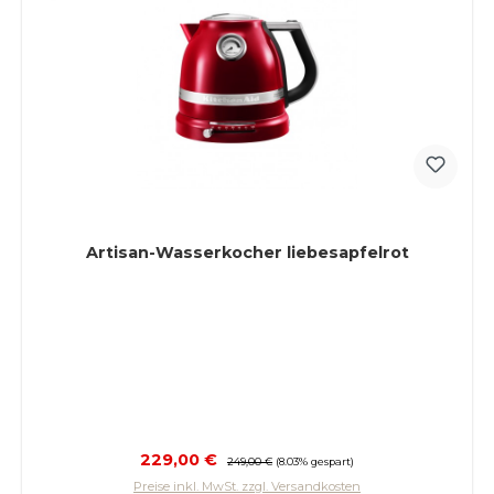
Artisan-Wasserkocher liebesapfelrot
Verkaufspreis:
229,00 €
Regulärer Preis:
249,00 €
(8.03% gespart)
Preise inkl. MwSt. zzgl. Versandkosten