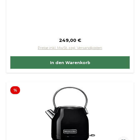
Regulärer Preis:
249,00 €
Preise inkl. MwSt. zzgl. Versandkosten
In den Warenkorb
Rabatt
%