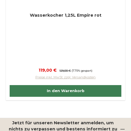
Wasserkocher 1,25L Empire rot
Verkaufspreis:
119,00 €
Regulärer Preis:
129,00 €
(7.75% gespart)
Preise inkl. MwSt. zzgl. Versandkosten
In den Warenkorb
Jetzt für unseren Newsletter anmelden, um
nichts zu verpassen und bestens informiert zu