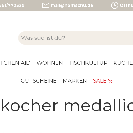
)561/772329
mail@hornschu.de
Öffnun
ITCHEN AID
WOHNEN
TISCHKULTUR
KÜCHE
GUTSCHEINE
MARKEN
SALE %
kocher medallio