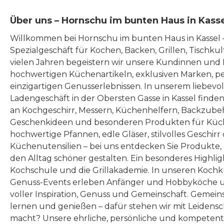
Über uns – Hornschu im bunten Haus in Kass
Willkommen bei Hornschu im bunten Haus in Kassel
Spezialgeschäft für Kochen, Backen, Grillen, Tischku
vielen Jahren begeistern wir unsere Kundinnen und
hochwertigen Küchenartikeln, exklusiven Marken, p
einzigartigen Genusserlebnissen. In unserem liebevo
Ladengeschäft in der Obersten Gasse in Kassel finde
an Kochgeschirr, Messern, Küchenhelfern, Backzubeh
Geschenkideen und besonderen Produkten für Küc
hochwertige Pfannen, edle Gläser, stilvolles Geschirr
Küchenutensilien – bei uns entdecken Sie Produkte
den Alltag schöner gestalten. Ein besonderes Highlig
Kochschule und die Grillakademie. In unseren Kochk
Genuss-Events erleben Anfänger und Hobbyköche u
voller Inspiration, Genuss und Gemeinschaft. Gemeins
lernen und genießen – dafür stehen wir mit Leidensc
macht? Unsere ehrliche, persönliche und kompeten