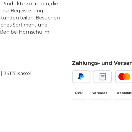
 Produkte zu finden, die
diese Begeisterung
Kunden teilen. Besuchen
liches Sortiment und
eßen bei Hornschu im
Zahlungs- und Versa
 34117 Kassel
PayPal
Rechnungskauf
Kredit-
DPD
Vorkasse
Abholun