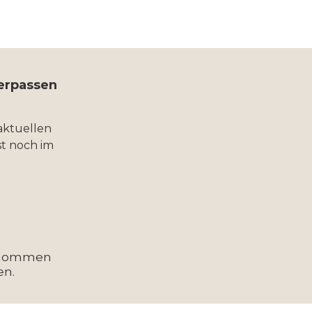
verpassen
aktuellen
t noch im
enommen
en.