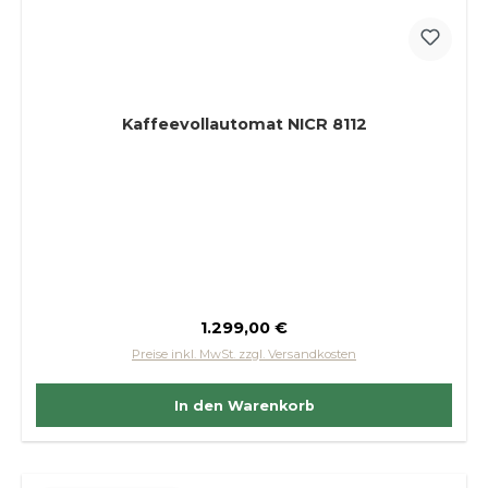
Kaffeevollautomat NICR 8112
Regulärer Preis:
1.299,00 €
Preise inkl. MwSt. zzgl. Versandkosten
In den Warenkorb