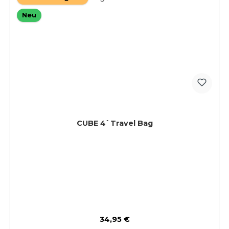
Neu
CUBE 4`Travel Bag
Regulärer Preis:
34,95 €