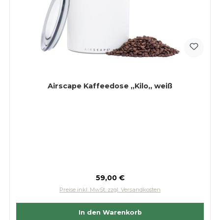
Airscape Kaffeedose ,,Kilo,, weiß
Regulärer Preis:
59,00 €
Preise inkl. MwSt. zzgl. Versandkosten
In den Warenkorb