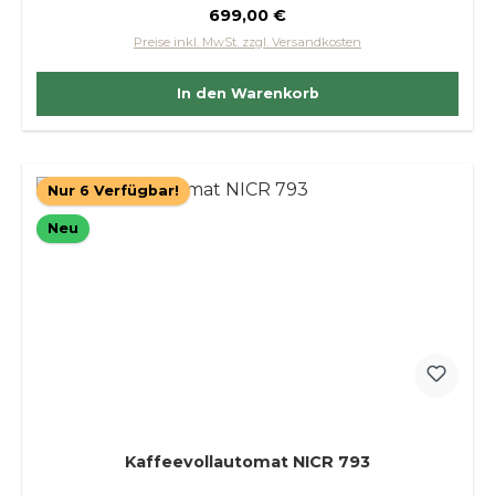
Regulärer Preis:
699,00 €
Preise inkl. MwSt. zzgl. Versandkosten
In den Warenkorb
Nur 6 Verfügbar!
Neu
Kaffeevollautomat NICR 793