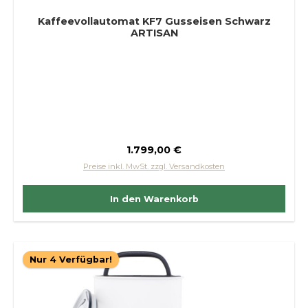
Kaffeevollautomat KF7 Gusseisen Schwarz
ARTISAN
Regulärer Preis:
1.799,00 €
Preise inkl. MwSt. zzgl. Versandkosten
In den Warenkorb
Nur 4 Verfügbar!