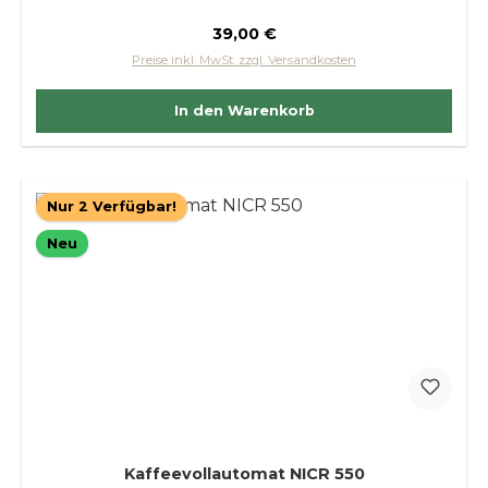
Regulärer Preis:
39,00 €
Preise inkl. MwSt. zzgl. Versandkosten
In den Warenkorb
Nur 2 Verfügbar!
Neu
Kaffeevollautomat NICR 550