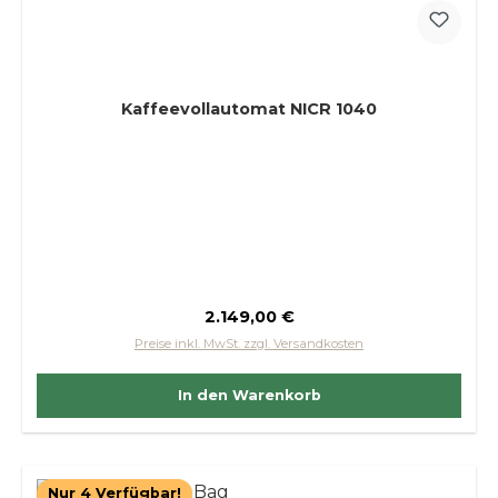
Kaffeevollautomat NICR 1040
Regulärer Preis:
2.149,00 €
Preise inkl. MwSt. zzgl. Versandkosten
In den Warenkorb
Nur 4 Verfügbar!