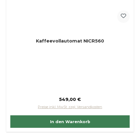
Kaffeevollautomat NICR560
Regulärer Preis:
549,00 €
Preise inkl. MwSt. zzgl. Versandkosten
In den Warenkorb