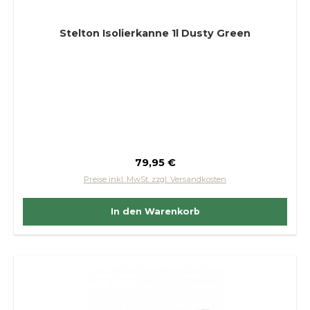
Stelton Isolierkanne 1l Dusty Green
Regulärer Preis:
79,95 €
Preise inkl. MwSt. zzgl. Versandkosten
In den Warenkorb