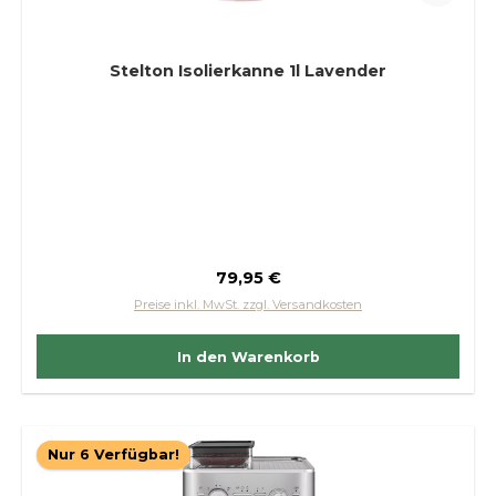
Stelton Isolierkanne 1l Lavender
Regulärer Preis:
79,95 €
Preise inkl. MwSt. zzgl. Versandkosten
In den Warenkorb
Nur 6 Verfügbar!