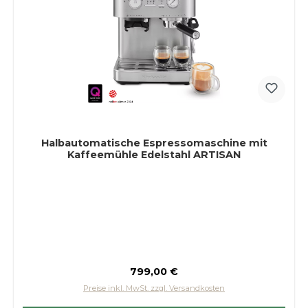
Halbautomatische Espressomaschine mit
Kaffeemühle Edelstahl ARTISAN
Regulärer Preis:
799,00 €
Preise inkl. MwSt. zzgl. Versandkosten