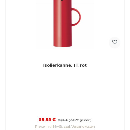
Isolierkanne, 1 l, rot
Verkaufspreis:
59,95 €
Regulärer Preis:
79,95 €
(25.02% gespart)
Preise inkl. MwSt. zzgl. Versandkosten