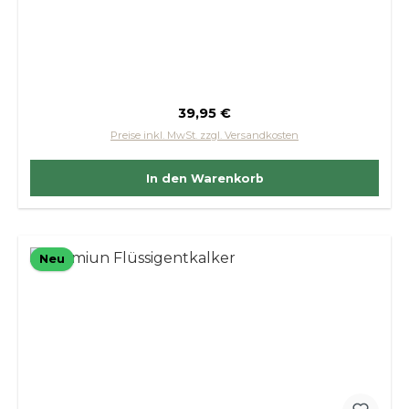
Regulärer Preis:
39,95 €
Preise inkl. MwSt. zzgl. Versandkosten
In den Warenkorb
Neu