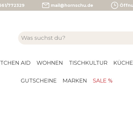
)561/772329
mail@hornschu.de
Öffnun
ITCHEN AID
WOHNEN
TISCHKULTUR
KÜCHE
GUTSCHEINE
MARKEN
SALE %
TISCH &
LIEBEVOLLE
ÖN
GESCHENKE
 Dinge, die den
Besondere
 leichter und
Geschenkideen für