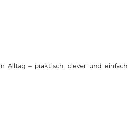
n
und eure absoluten
nte.
Favoriten.
r
n Alltag – praktisch, clever und einfach