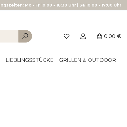
gszeiten: Mo - Fr 10:00 - 18:30 Uhr | Sa 10:00 - 17:00 Uhr
0,00 €
LIEBLINGSSTÜCKE
GRILLEN & OUTDOOR
UNSERE
INSTAGRAM-
LIEBLINGE
Die schönsten
Entdeckungen aus
unserer Community