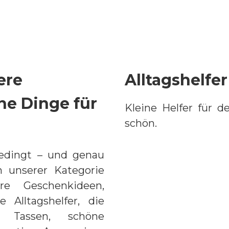
in bisschen
Lieblingsmensche
er machen.
und Herzensmome
ere
Alltagshelfe
e Dinge für
Kleine Helfer für de
schön.
edingt – und genau
n unserer Kategorie
re Geschenkideen,
e Alltagshelfer, die
e Tassen, schöne