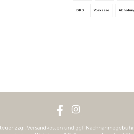
PayPal
Rechnungskauf
Kredit-
DPD
Vorkasse
Abholun
Facebook
Instagram
steuer zzgl.
Versandkosten
und ggf. Nachnahmegebühre