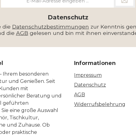
Mail-
Adresse
*
Datenschutz
e die
Datenschutzbestimmungen
zur Kenntnis g
nd die
AGB
gelesen und bin mit ihnen einverstand
el
Informationen
 – Ihrem besonderen
Impressum
ltur und Genießen. Seit
Datenschutz
 Kunden mit
AGB
ersönlicher Beratung und
ll geführten
Widerrufsbelehrung
n Sie eine große Auswahl
ör, Tischkultur,
he und Zuhause. Ob
 oder praktische