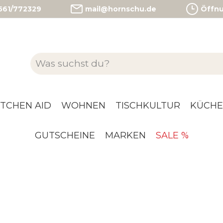
)561/772329
mail@hornschu.de
Öffnun
ITCHEN AID
WOHNEN
TISCHKULTUR
KÜCHE
GUTSCHEINE
MARKEN
SALE %
LLZUBEHÖR
BBQ KITCHE