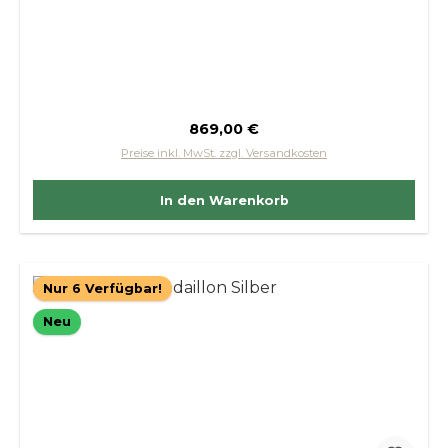
Regulärer Preis:
869,00 €
Preise inkl. MwSt. zzgl. Versandkosten
In den Warenkorb
Nur 6 Verfügbar!
Neu