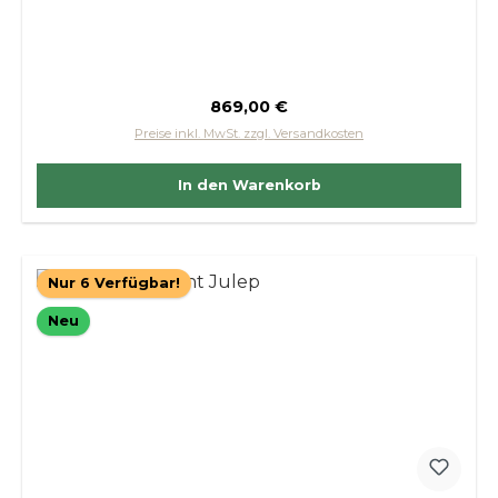
Regulärer Preis:
869,00 €
Preise inkl. MwSt. zzgl. Versandkosten
In den Warenkorb
Nur 6 Verfügbar!
Neu