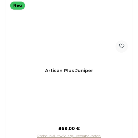
Neu
Artisan Plus Juniper
Regulärer Preis:
869,00 €
Preise inkl. MwSt. zzgl. Versandkosten