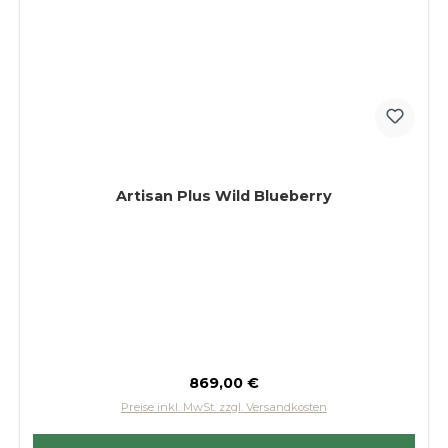
Artisan Plus Wild Blueberry
Regulärer Preis:
869,00 €
Preise inkl. MwSt. zzgl. Versandkosten