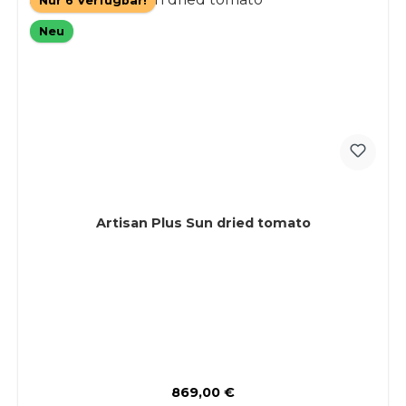
Nur 6 Verfügbar!
Neu
Artisan Plus Sun dried tomato
Regulärer Preis:
869,00 €