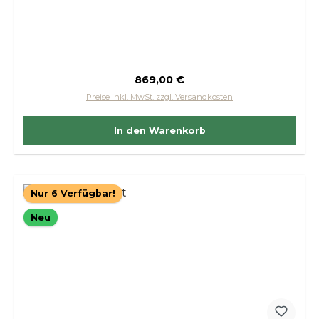
Regulärer Preis:
869,00 €
Preise inkl. MwSt. zzgl. Versandkosten
In den Warenkorb
Nur 6 Verfügbar!
Neu