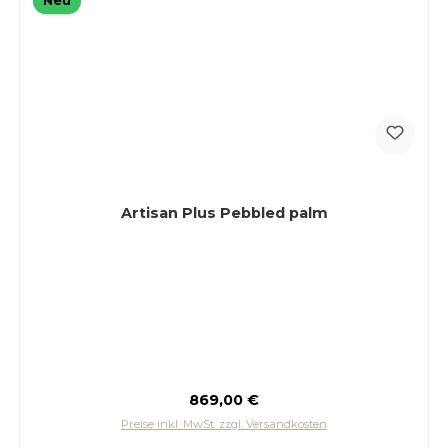
Neu
Artisan Plus Pebbled palm
Regulärer Preis:
869,00 €
Preise inkl. MwSt. zzgl. Versandkosten