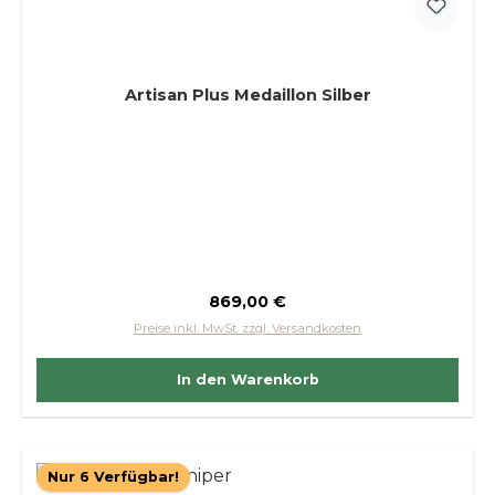
Artisan Plus Medaillon Silber
Regulärer Preis:
869,00 €
Preise inkl. MwSt. zzgl. Versandkosten
In den Warenkorb
Nur 6 Verfügbar!