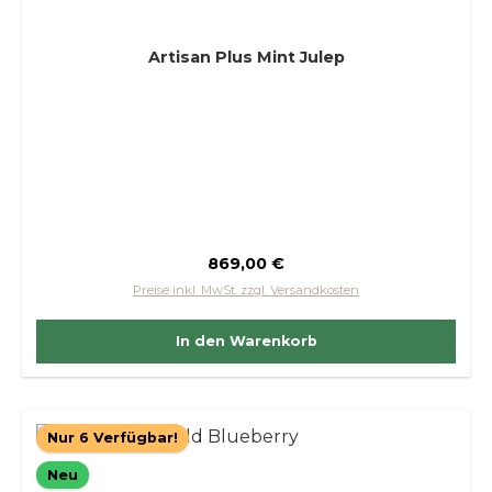
Artisan Plus Mint Julep
Regulärer Preis:
869,00 €
Preise inkl. MwSt. zzgl. Versandkosten
In den Warenkorb
Nur 6 Verfügbar!
Neu