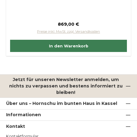
Regulärer Preis:
869,00 €
Preise inkl. MwSt. zzgl. Versandkosten
In den Warenkorb
Jetzt für unseren Newsletter anmelden, um
nichts zu verpassen und bestens informiert zu
bleiben!
Über uns – Hornschu im bunten Haus in Kassel
Informationen
Kontakt
Kontaktformular