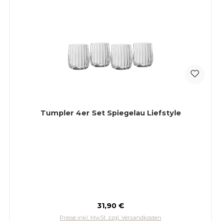
Tumpler 4er Set Spiegelau Liefstyle
Regulärer Preis:
31,90 €
Preise inkl. MwSt. zzgl. Versandkosten