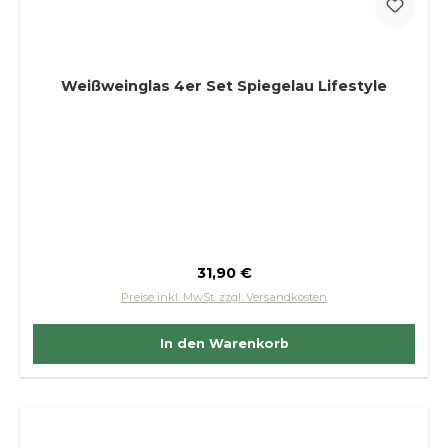
Weißweinglas 4er Set Spiegelau Lifestyle
Regulärer Preis:
31,90 €
Preise inkl. MwSt. zzgl. Versandkosten
In den Warenkorb