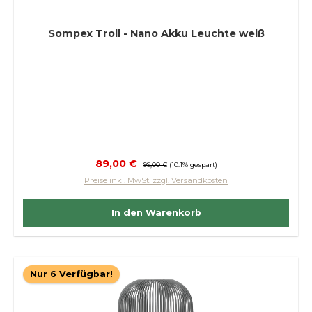
Sompex Troll - Nano Akku Leuchte weiß
Verkaufspreis:
89,00 €
Regulärer Preis:
99,00 €
(10.1% gespart)
Preise inkl. MwSt. zzgl. Versandkosten
In den Warenkorb
Nur 6 Verfügbar!