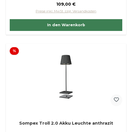
Regulärer Preis:
109,00 €
Preise inkl. MwSt. zzgl. Versandkosten
In den Warenkorb
Rabatt
%
Sompex Troll 2.0 Akku Leuchte anthrazit