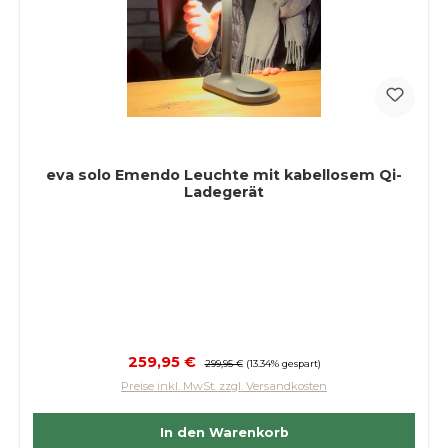
eva solo Emendo Leuchte mit kabellosem Qi-
Ladegerät
Verkaufspreis:
259,95 €
Regulärer Preis:
299,95 €
(13.34% gespart)
Preise inkl. MwSt. zzgl. Versandkosten
In den Warenkorb