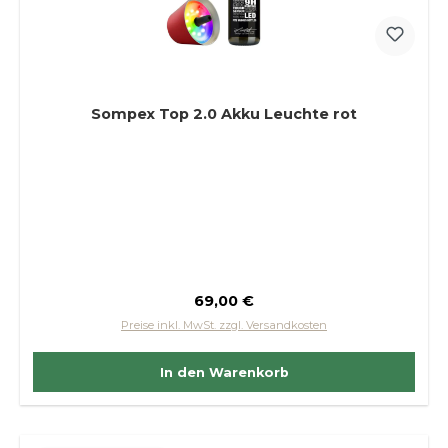
Sompex Top 2.0 Akku Leuchte rot
Regulärer Preis:
69,00 €
Preise inkl. MwSt. zzgl. Versandkosten
In den Warenkorb