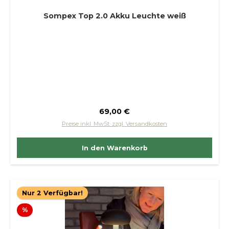
Sompex Top 2.0 Akku Leuchte weiß
Regulärer Preis:
69,00 €
Preise inkl. MwSt. zzgl. Versandkosten
In den Warenkorb
Nur 2 Verfügbar!
Rabatt
%