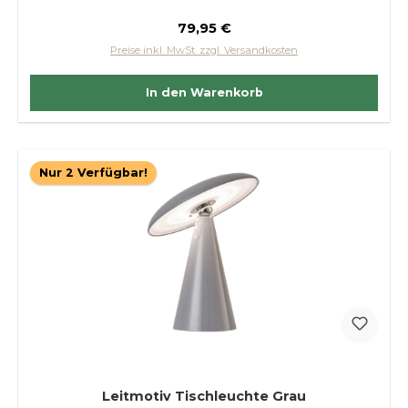
Regulärer Preis:
79,95 €
Preise inkl. MwSt. zzgl. Versandkosten
In den Warenkorb
Nur 2 Verfügbar!
Leitmotiv Tischleuchte Grau