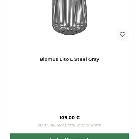
Blomus Lito L Steel Gray
Regulärer Preis:
109,00 €
Preise inkl. MwSt. zzgl. Versandkosten