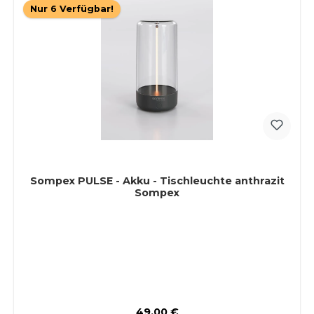
Nur 6 Verfügbar!
Sompex PULSE - Akku - Tischleuchte anthrazit
Sompex
Regulärer Preis:
49,00 €