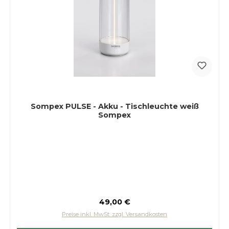
Sompex PULSE - Akku - Tischleuchte weiß
Sompex
Regulärer Preis:
49,00 €
Preise inkl. MwSt. zzgl. Versandkosten