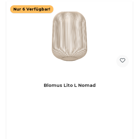
Nur 6 Verfügbar!
Blomus Lito L Nomad