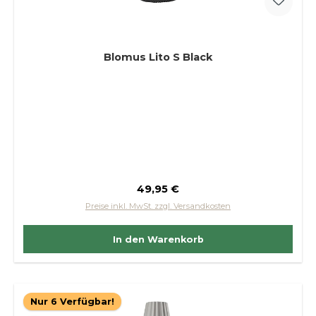
Blomus Lito S Black
Regulärer Preis:
49,95 €
Preise inkl. MwSt. zzgl. Versandkosten
In den Warenkorb
Nur 6 Verfügbar!