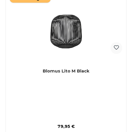
Blomus Lito M Black
Regulärer Preis:
79,95 €