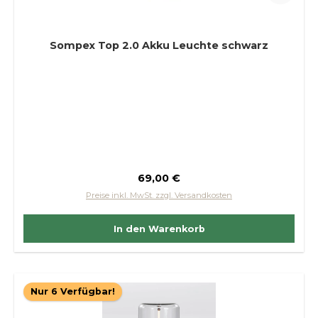
Sompex Top 2.0 Akku Leuchte schwarz
Regulärer Preis:
69,00 €
Preise inkl. MwSt. zzgl. Versandkosten
In den Warenkorb
Nur 6 Verfügbar!