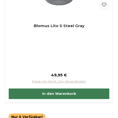
Blomus Lito S Steel Gray
Regulärer Preis:
49,95 €
Preise inkl. MwSt. zzgl. Versandkosten
In den Warenkorb
Nur 6 Verfügbar!