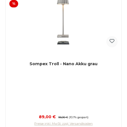
Rabatt
%
Sompex Troll - Nano Akku grau
Verkaufspreis:
89,00 €
Regulärer Preis:
99,00 €
(10.1% gespart)
Preise inkl. MwSt. zzgl. Versandkosten