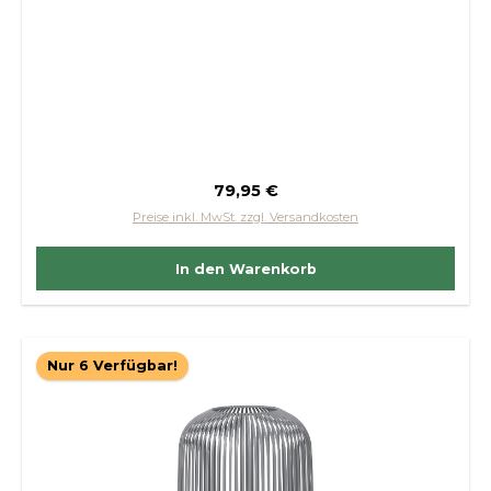
Regulärer Preis:
79,95 €
Preise inkl. MwSt. zzgl. Versandkosten
In den Warenkorb
Nur 6 Verfügbar!