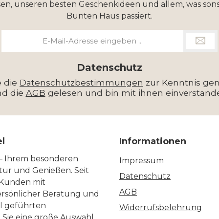
en, unseren besten Geschenkideen und allem, was sons
Bunten Haus passiert.
E-
Mail-
Adresse
*
Datenschutz
e die
Datenschutzbestimmungen
zur Kenntnis g
nd die
AGB
gelesen und bin mit ihnen einverstand
el
Informationen
 – Ihrem besonderen
Impressum
ltur und Genießen. Seit
Datenschutz
 Kunden mit
AGB
ersönlicher Beratung und
ll geführten
Widerrufsbelehrung
n Sie eine große Auswahl