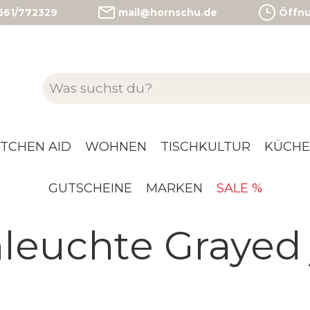
)561/772329
mail@hornschu.de
Öffnun
ITCHEN AID
WOHNEN
TISCHKULTUR
KÜCHE
GUTSCHEINE
MARKEN
SALE %
hleuchte Grayed