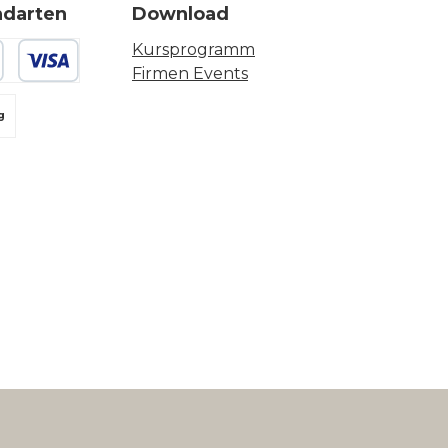
ndarten
Download
Kursprogramm
Firmen Events
 oder Debitkarte
g