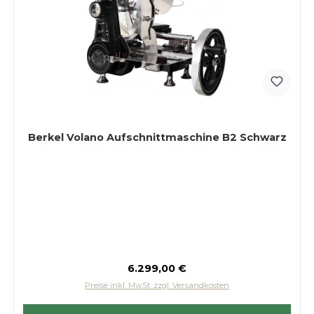
Berkel Volano Aufschnittmaschine B2 Schwarz
Regulärer Preis:
6.299,00 €
Preise inkl. MwSt. zzgl. Versandkosten