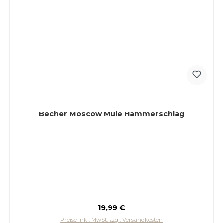
Becher Moscow Mule Hammerschlag
Regulärer Preis:
19,99 €
Preise inkl. MwSt. zzgl. Versandkosten