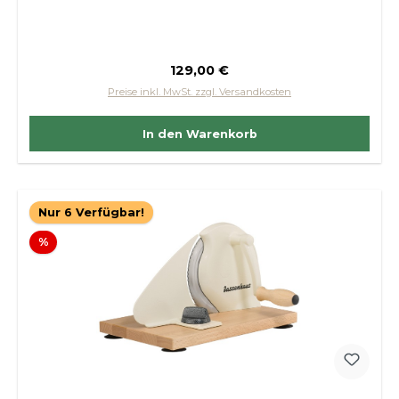
Regulärer Preis:
129,00 €
Preise inkl. MwSt. zzgl. Versandkosten
In den Warenkorb
Nur 6 Verfügbar!
Rabatt
%