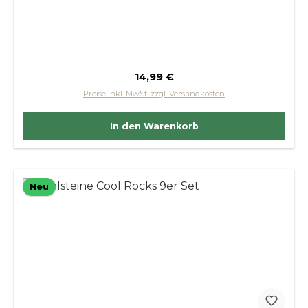
Regulärer Preis:
14,99 €
Preise inkl. MwSt. zzgl. Versandkosten
In den Warenkorb
Neu