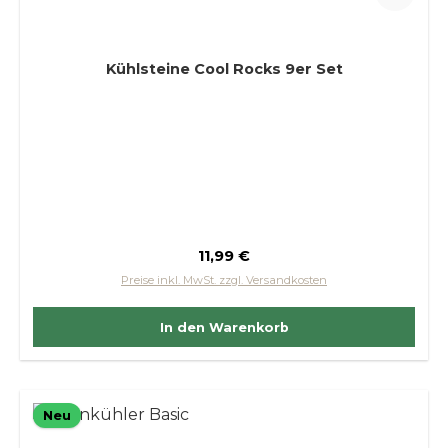
Kühlsteine Cool Rocks 9er Set
Regulärer Preis:
11,99 €
Preise inkl. MwSt. zzgl. Versandkosten
In den Warenkorb
Neu