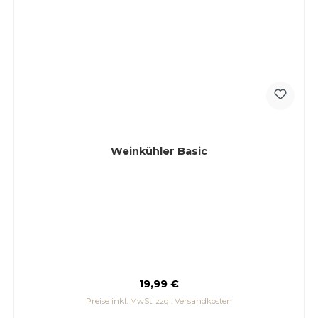
Weinkühler Basic
Regulärer Preis:
19,99 €
Preise inkl. MwSt. zzgl. Versandkosten