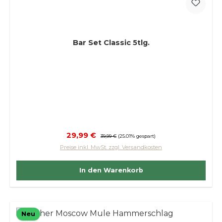
Bar Set Classic 5tlg.
Verkaufspreis:
29,99 €
Regulärer Preis:
39,99 €
(25.01% gespart)
Preise inkl. MwSt. zzgl. Versandkosten
In den Warenkorb
Neu