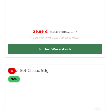
Verkaufspreis:
29,99 €
Regulärer Preis:
39,99 €
(25.01% gespart)
Preise inkl. MwSt. zzgl. Versandkosten
In den Warenkorb
Rabatt
%
Neu