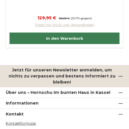
Verkaufspreis:
129,95 €
Regulärer Preis:
169,00 €
(23.11% gespart)
Preise inkl. MwSt. zzgl. Versandkosten
In den Warenkorb
Jetzt für unseren Newsletter anmelden, um
nichts zu verpassen und bestens informiert zu
bleiben!
Über uns – Hornschu im bunten Haus in Kassel
Informationen
Kontakt
Kontaktformular