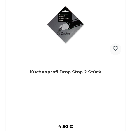
Küchenprofi Drop Stop 2 Stück
Regulärer Preis:
4,50 €