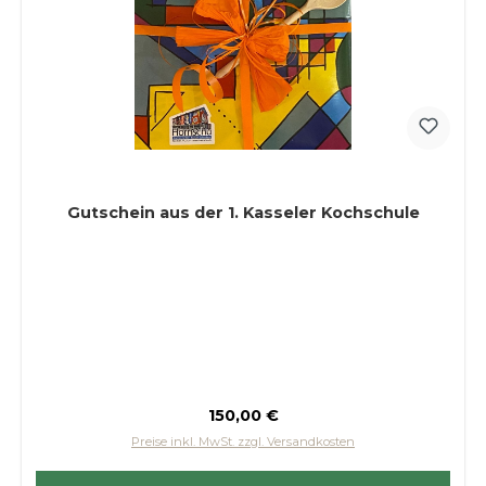
Gutschein aus der 1. Kasseler Kochschule
Regulärer Preis:
150,00 €
Preise inkl. MwSt. zzgl. Versandkosten