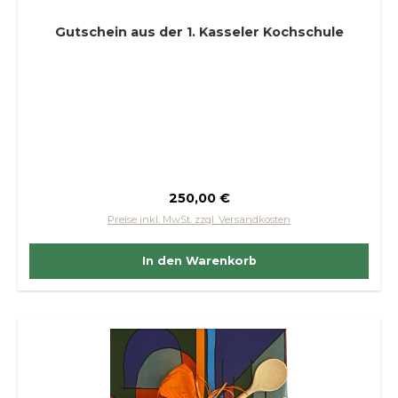
Gutschein aus der 1. Kasseler Kochschule
Regulärer Preis:
250,00 €
Preise inkl. MwSt. zzgl. Versandkosten
In den Warenkorb