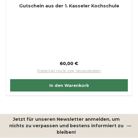
Gutschein aus der 1. Kasseler Kochschule
Regulärer Preis:
60,00 €
Preise inkl. MwSt. zzgl. Versandkosten
In den Warenkorb
Jetzt für unseren Newsletter anmelden, um
nichts zu verpassen und bestens informiert zu
bleiben!