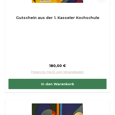
Gutschein aus der 1. Kasseler Kochschule
Regulärer Preis:
180,00 €
Preise inkl. MwSt. zzgl. Versandkosten
In den Warenkorb