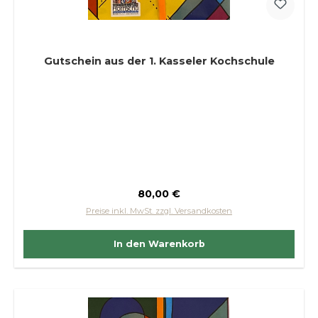
Gutschein aus der 1. Kasseler Kochschule
Regulärer Preis:
80,00 €
Preise inkl. MwSt. zzgl. Versandkosten
In den Warenkorb