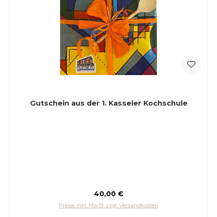
Gutschein aus der 1. Kasseler Kochschule
Regulärer Preis:
40,00 €
Preise inkl. MwSt. zzgl. Versandkosten