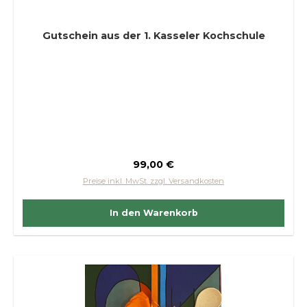
Gutschein aus der 1. Kasseler Kochschule
Regulärer Preis:
99,00 €
Preise inkl. MwSt. zzgl. Versandkosten
In den Warenkorb