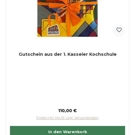
Gutschein aus der 1. Kasseler Kochschule
Regulärer Preis:
110,00 €
Preise inkl. MwSt. zzgl. Versandkosten
In den Warenkorb