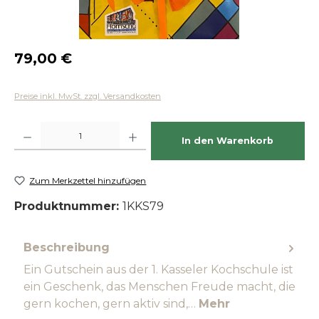
Regulärer Preis:
79,00 €
Preise inkl. MwSt. zzgl. Versandkosten
Produkt Anzahl: Gib den gewünschten Wert ein oder benutze die Schaltfläch
In den Warenkorb
Zum Merkzettel hinzufügen
Produktnummer:
1KKS79
Beschreibung
Ein Gutschein aus der 1. Kasseler Kochschule ist
ein Geschenk, das Menschen Freude macht, die
gern kochen, gern aktiv sind,…
Mehr