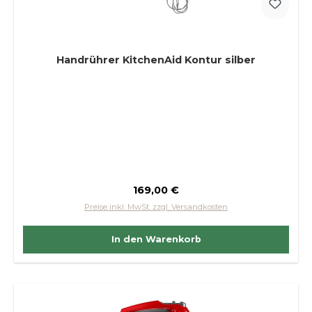
Handrührer KitchenAid Kontur silber
Regulärer Preis:
169,00 €
Preise inkl. MwSt. zzgl. Versandkosten
In den Warenkorb