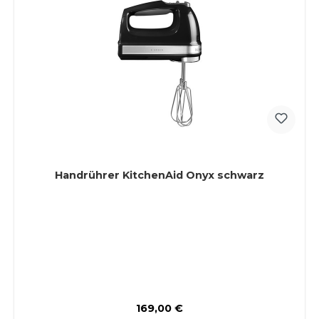
Handrührer KitchenAid Onyx schwarz
Regulärer Preis:
169,00 €