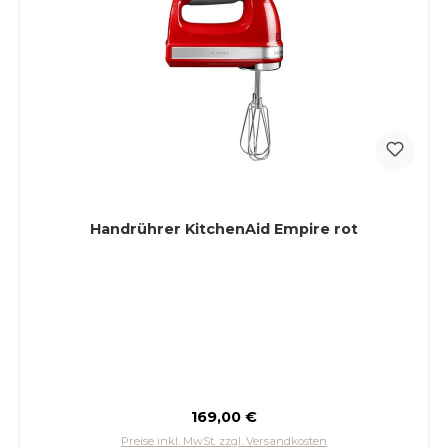
Handrührer KitchenAid Empire rot
Regulärer Preis:
169,00 €
Preise inkl. MwSt. zzgl. Versandkosten