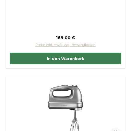
Regulärer Preis:
169,00 €
Preise inkl. MwSt. zzgl. Versandkosten
In den Warenkorb