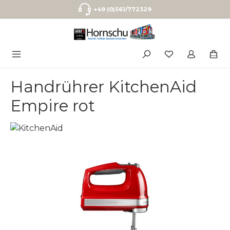
Zum Hauptinhalt springen
+49 (0)561/772329
Handrührer KitchenAid
Empire rot
Bildergalerie überspringen