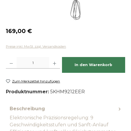
Regulärer Preis:
169,00 €
Preise inkl. MwSt. zzgl. Versandkosten
Produkt Anzahl: Gib den gewünschten Wert ein oder benutze die Schaltfläch
In den Warenkorb
Zum Merkzettel hinzufügen
Produktnummer:
5KHM9212EER
Beschreibung
Elektronische Präzisionsregelung: 9
Geschwindigkeitsstufen und Sanft-Anlauf