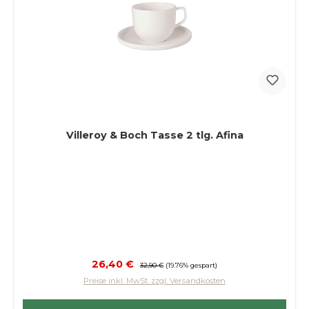
Villeroy & Boch Tasse 2 tlg. Afina
Verkaufspreis:
26,40 €
Regulärer Preis:
32,90 €
(19.76% gespart)
Preise inkl. MwSt. zzgl. Versandkosten