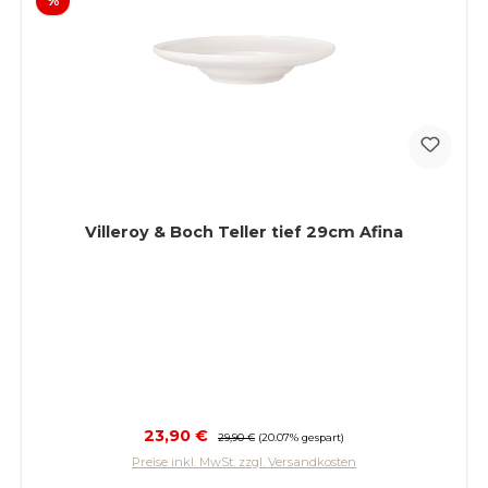
%
Villeroy & Boch Teller tief 29cm Afina
Verkaufspreis:
23,90 €
Regulärer Preis:
29,90 €
(20.07% gespart)
Preise inkl. MwSt. zzgl. Versandkosten