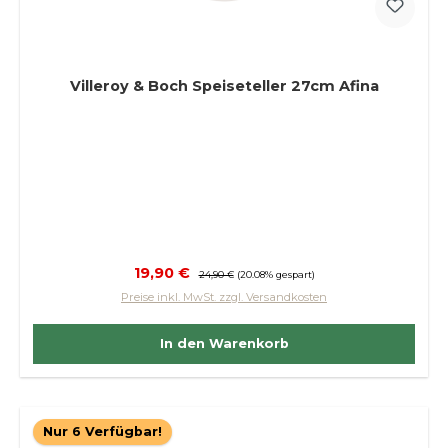
Villeroy & Boch Speiseteller 27cm Afina
Verkaufspreis:
19,90 €
Regulärer Preis:
24,90 €
(20.08% gespart)
Preise inkl. MwSt. zzgl. Versandkosten
In den Warenkorb
Nur 6 Verfügbar!