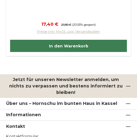
Verkaufspreis:
17,40 €
Regulärer Preis:
21,90 €
(20.55% gespart)
Preise inkl. MwSt. zzgl. Versandkosten
In den Warenkorb
Jetzt für unseren Newsletter anmelden, um
nichts zu verpassen und bestens informiert zu
bleiben!
Über uns – Hornschu im bunten Haus in Kassel
Informationen
Kontakt
Kontaktformular