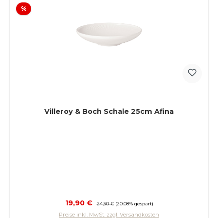
Rabatt
%
Villeroy & Boch Schale 25cm Afina
Verkaufspreis:
19,90 €
Regulärer Preis:
24,90 €
(20.08% gespart)
Preise inkl. MwSt. zzgl. Versandkosten