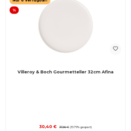
Nur 6 Verfügbar!
Rabatt
%
Villeroy & Boch Gourmetteller 32cm Afina
Verkaufspreis:
30,40 €
Regulärer Preis:
37,90 €
(19.79% gespart)