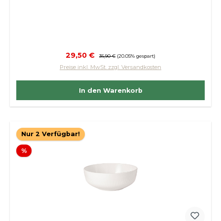
Verkaufspreis:
29,50 €
Regulärer Preis:
36,90 €
(20.05% gespart)
Preise inkl. MwSt. zzgl. Versandkosten
In den Warenkorb
Nur 2 Verfügbar!
Rabatt
%