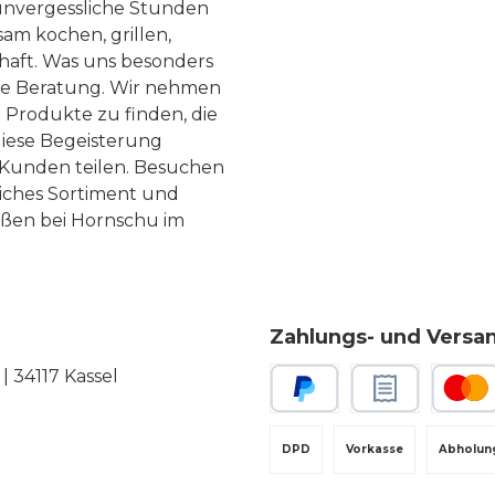
nvergessliche Stunden
 35 94227 Zwiesel -
am kochen, grillen,
as.com
haft. Was uns besonders
te Beratung. Wir nehmen
 Produkte zu finden, die
diese Begeisterung
Kunden teilen. Besuchen
liches Sortiment und
eßen bei Hornschu im
Zahlungs- und Versa
 34117 Kassel
PayPal
Rechnungskauf
Kredit-
DPD
Vorkasse
Abholun