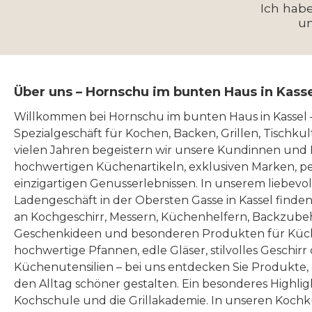
hoch und hat ein
hohen (
Ich hab
Das Leben darf leicht sein!
u
Fassungsvermögen von
gerade
Das Simplify Weinglas
382 ml. Damit ist
flache
kraftvoll & würzig ist
das Simplify Weinglas
dur
mundgeblasen also
Über uns – Hornschu im bunten Haus in Kass
leicht & frisch: optimal für
Bläsch
handgefertigt. ist
Weine den einfachen
die Du
hauchdünn und dennoch
Willkommen bei Hornschu im bunten Haus in Kassel
Genuss von Weißweine
und 
Spezialgeschäft für Kochen, Backen, Grillen, Tischku
sehr robust. Das ist
vielen Jahren begeistern wir unsere Kundinnen und
Riesling, Müller-Thurgau
läng
wirklich besonders! ist mit
hochwertigen Küchenartikeln, exklusiven Marken, p
Rotweine Trollinger oder
ist Simp
dem TRITAN® PROTECT
einzigartigen Genusserlebnissen. In unserem liebevo
Portugieser. Zwiesel
& frisch:
Verfahren veredelt. darf
Ladengeschäft in der Obersten Gasse in Kassel finde
Kristallglas AG Dr.-Schott-
Champag
an Kochgeschirr, Messern, Küchenhelfern, Backzubeh
sogar in der Spülmaschine
Geschenkideen und besonderen Produkten für Küc
Straße 35 94227 Zwiesel -
aus
gereinigt werden. ist
hochwertige Pfannen, edle Gläser, stilvolles Geschirr
Germany zwiesel-glas.com
Cha
Gewinner des iF Design
Küchenutensilien – bei uns entdecken Sie Produkte
Prose
Award 2018 und German
den Alltag schöner gestalten. Ein besonderes Highlig
Kristal
Kochschule und die Grillakademie. In unseren Kochk
Design Award Winner