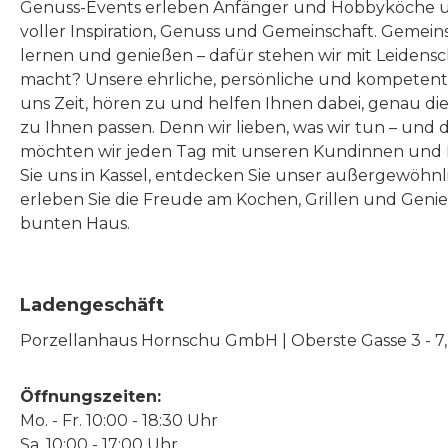
Genuss-Events erleben Anfänger und Hobbyköche u
Straße
2020. ist perfekt für aroma-
voller Inspiration, Genuss und Gemeinschaft. Gemeins
Germany zwiesel-gl
und charakterstarke Rot-
lernen und genießen – dafür stehen wir mit Leidensc
und Weißweine. schafft
macht? Unsere ehrliche, persönliche und kompeten
uns Zeit, hören zu und helfen Ihnen dabei, genau die
eine Harmonie zwischen
zu Ihnen passen. Denn wir lieben, was wir tun – und 
den intensiven
möchten wir jeden Tag mit unseren Kundinnen und 
Geschmacksnoten dieser
Sie uns in Kassel, entdecken Sie unser außergewöhn
kräftigen Weine und
erleben Sie die Freude am Kochen, Grillen und Geni
bunten Haus.
verbindet Säure, Süße und
Würze auf angenehme
Weise. ist 24,7 cm hoch
Ladengeschäft
und hat ein
Porzellanhaus Hornschu GmbH | Oberste Gasse 3 - 7, |
Fassungsvermögen von
689 ml. Damit ist
Öffnungszeiten:
das Simplify Weinglas
Mo. - Fr. 10:00 - 18:30 Uhr
kraftvoll & würzig: optimal
Sa. 10:00 - 17:00 Uhr