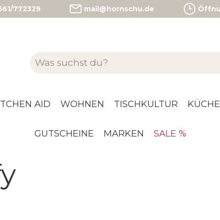
)561/772329
mail@hornschu.de
Öffnun
ITCHEN AID
WOHNEN
TISCHKULTUR
KÜCHE
GUTSCHEINE
MARKEN
SALE %
fy