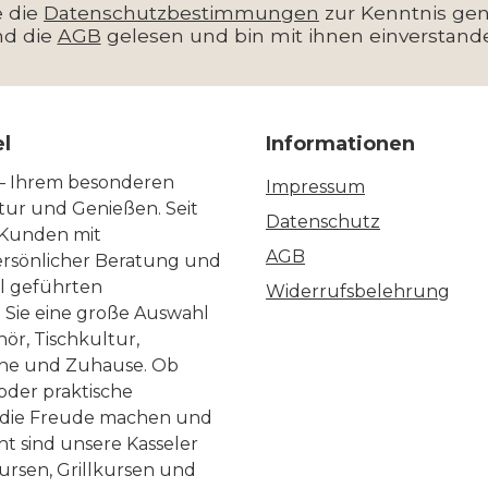
24cm) Kelch, einen
e die
Datenschutzbestimmungen
Fassungsvermög
zur Kenntnis g
nd die
AGB
gelesen und bin mit ihnen einverstand
n Kamin und einen
740 ml. Damit ist
n Boden. bietet
das Simplify Wei
ch die Form den
samtig & üppig: optimal für
el
en viel Raum, lässt
Informationen
Weine den einf
ftaromen entfalten
Genuss von Weißweine
 – Ihrem besonderen
Impressum
hält das Getränk
Grauburgunder, G
ltur und Genießen. Seit
Datenschutz
 Kunden mit
er kühl Damit
oder Gewürztra
AGB
ersönlicher Beratung und
lify Sektglas leicht
Rotweine Merlot,
ll geführten
Widerrufsbelehrung
 optimal für
Sangiovese, Gre
n Sie eine große Auswahl
ner Brut Cuvée
Blaufränkisch 
ör, Tischkultur,
he und Zuhause. Ob
 Pinot Noir und
Dornfelder Zwiesel
 oder praktische
rdonnay. Sekt
Kristallglas AG Dr.
, die Freude machen und
cco Zwiesel
Straße 35 94227 Zw
ht sind unsere Kasseler
lglas AG Dr.-Schott-
Germany zwiesel-glas.com
ursen, Grillkursen und