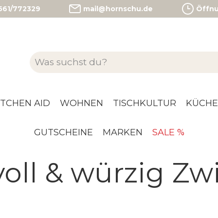
)561/772329
mail@hornschu.de
Öffnun
ITCHEN AID
WOHNEN
TISCHKULTUR
KÜCHE
GUTSCHEINE
MARKEN
SALE %
oll & würzig Zw