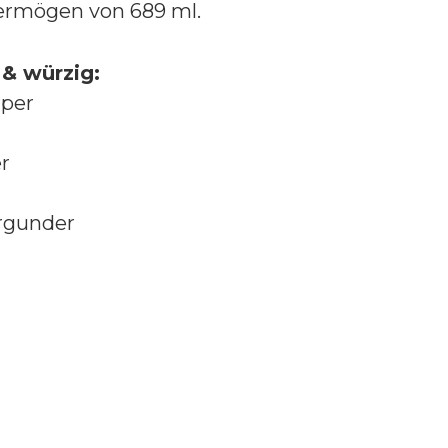
vermögen von 689 ml.
 & würzig:
rper
r
rgunder