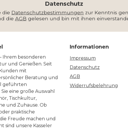
*
Datenschutz
e die
Datenschutzbestimmungen
zur Kenntnis g
nd die
AGB
gelesen und bin mit ihnen einverstand
el
Informationen
 – Ihrem besonderen
Impressum
ltur und Genießen. Seit
Datenschutz
 Kunden mit
AGB
ersönlicher Beratung und
ll geführten
Widerrufsbelehrung
n Sie eine große Auswahl
ör, Tischkultur,
he und Zuhause. Ob
 oder praktische
, die Freude machen und
ht sind unsere Kasseler