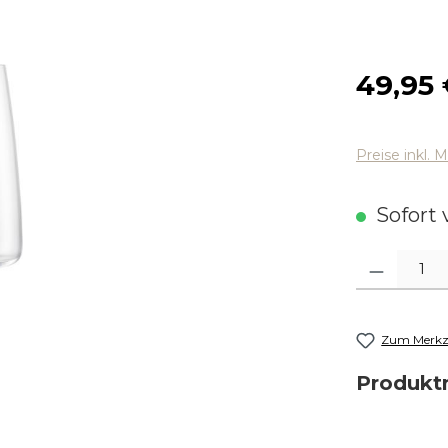
Regulärer
49,95
Preise inkl. 
Sofort v
Produkt Anza
Zum Merkze
Produk