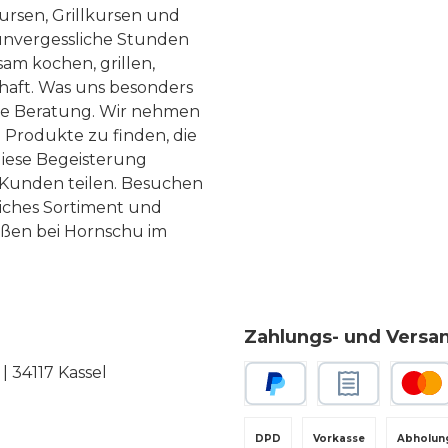
ursen, Grillkursen und
nvergessliche Stunden
am kochen, grillen,
haft. Was uns besonders
te Beratung. Wir nehmen
 Produkte zu finden, die
diese Begeisterung
Kunden teilen. Besuchen
liches Sortiment und
eßen bei Hornschu im
Zahlungs- und Versa
 34117 Kassel
PayPal
Rechnungskauf
Kredit-
DPD
Vorkasse
Abholun