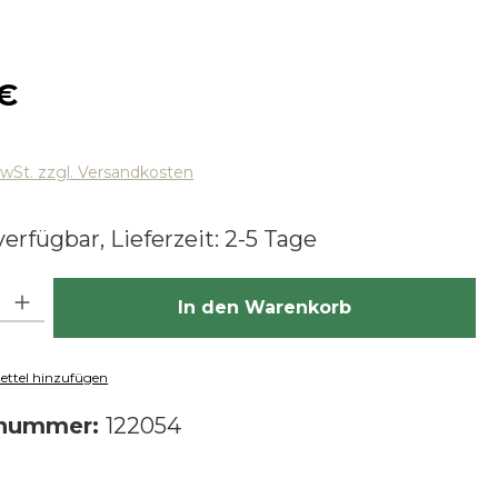
 Preis:
 €
MwSt. zzgl. Versandkosten
erfügbar, Lieferzeit: 2-5 Tage
hl: Gib den gewünschten Wert ein oder benutze die Schaltfläch
In den Warenkorb
ttel hinzufügen
tnummer:
122054