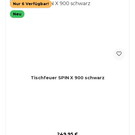
Nur 6 Verfügbar!
Neu
Tischfeuer SPIN X 900 schwarz
Regulärer Preis:
249,95 €