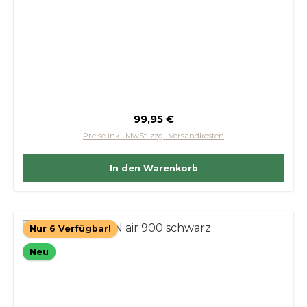
Regulärer Preis:
99,95 €
Preise inkl. MwSt. zzgl. Versandkosten
In den Warenkorb
Nur 6 Verfügbar!
Neu