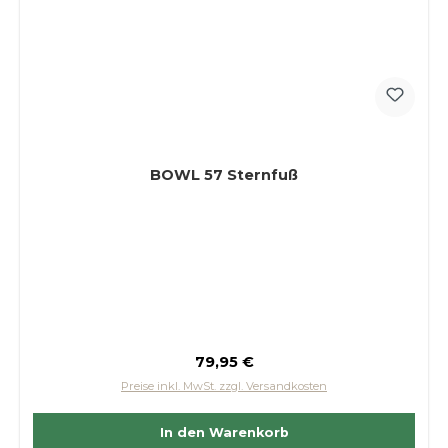
BOWL 57 Sternfuß
Regulärer Preis:
79,95 €
Preise inkl. MwSt. zzgl. Versandkosten
In den Warenkorb