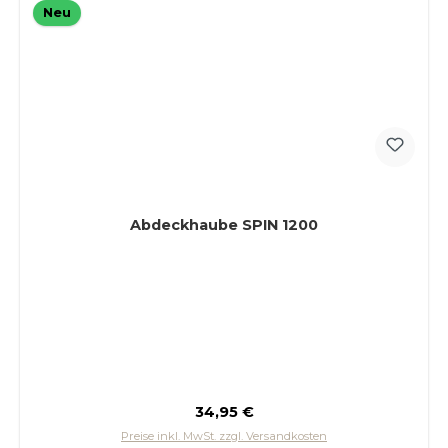
Neu
Abdeckhaube SPIN 1200
Regulärer Preis:
34,95 €
Preise inkl. MwSt. zzgl. Versandkosten