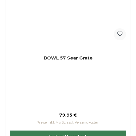
BOWL 57 Sear Grate
Regulärer Preis:
79,95 €
Preise inkl. MwSt. zzgl. Versandkosten