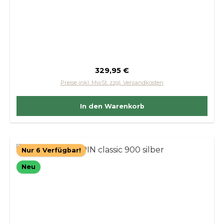
Regulärer Preis:
329,95 €
Preise inkl. MwSt. zzgl. Versandkosten
In den Warenkorb
Nur 6 Verfügbar!
Neu