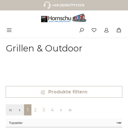
Zum Hauptinhalt springen
+49 (0)561/772329
Grillen & Outdoor
Produkte filtern
Seite
Seite
Seite
Seite
1
2
3
4