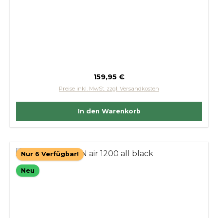
Regulärer Preis:
159,95 €
Preise inkl. MwSt. zzgl. Versandkosten
In den Warenkorb
Nur 6 Verfügbar!
Neu