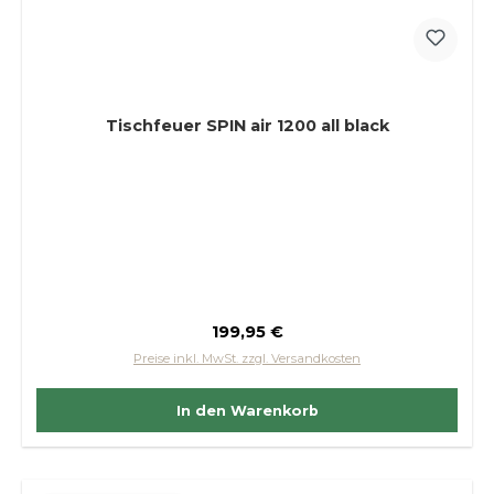
Tischfeuer SPIN air 1200 all black
Regulärer Preis:
199,95 €
Preise inkl. MwSt. zzgl. Versandkosten
In den Warenkorb