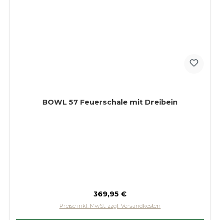
BOWL 57 Feuerschale mit Dreibein
Regulärer Preis:
369,95 €
Preise inkl. MwSt. zzgl. Versandkosten