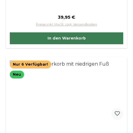
Regulärer Preis:
39,95 €
Preise inkl. MwSt. zzgl. Versandkosten
In den Warenkorb
Nur 6 Verfügbar!
Neu