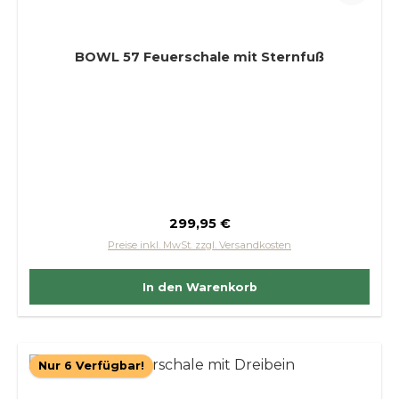
BOWL 57 Feuerschale mit Sternfuß
Regulärer Preis:
299,95 €
Preise inkl. MwSt. zzgl. Versandkosten
In den Warenkorb
Nur 6 Verfügbar!