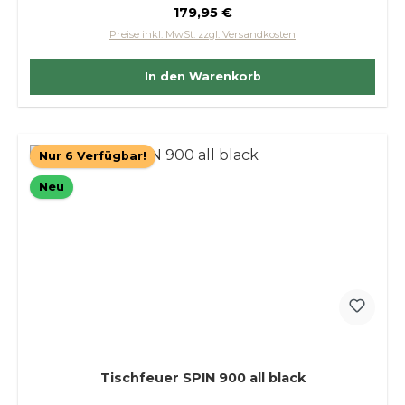
Regulärer Preis:
179,95 €
Preise inkl. MwSt. zzgl. Versandkosten
In den Warenkorb
Nur 6 Verfügbar!
Neu
Tischfeuer SPIN 900 all black