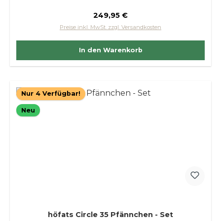
Regulärer Preis:
249,95 €
Preise inkl. MwSt. zzgl. Versandkosten
In den Warenkorb
Nur 4 Verfügbar!
Neu
höfats Circle 35 Pfännchen - Set