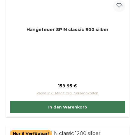
Hängefeuer SPIN classic 900 silber
Regulärer Preis:
159,95 €
Preise inkl. MwSt. zzgl. Versandkosten
In den Warenkorb
Nur 6 Verfügbar!