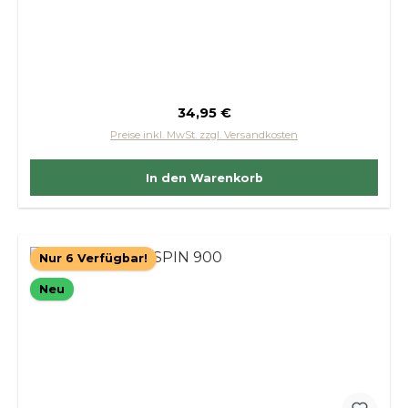
Regulärer Preis:
34,95 €
Preise inkl. MwSt. zzgl. Versandkosten
In den Warenkorb
Nur 6 Verfügbar!
Neu