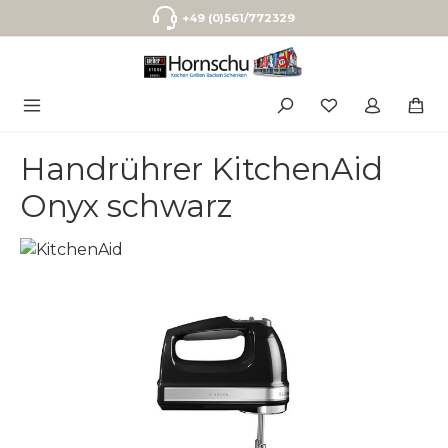
Zum Hauptinhalt springen
+49 (0)561/772329
Handrührer KitchenAid
Onyx schwarz
Bildergalerie überspringen