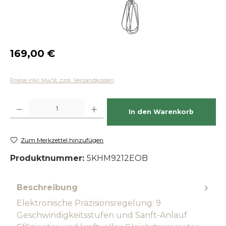
Regulärer Preis:
169,00 €
Preise inkl. MwSt. zzgl. Versandkosten
Produkt Anzahl: Gib den gewünschten Wert ein oder benutze die Schaltfläch
In den Warenkorb
Zum Merkzettel hinzufügen
Produktnummer:
5KHM9212EOB
Beschreibung
Elektronische Präzisionsregelung: 9
Geschwindigkeitsstufen und Sanft-Anlauf