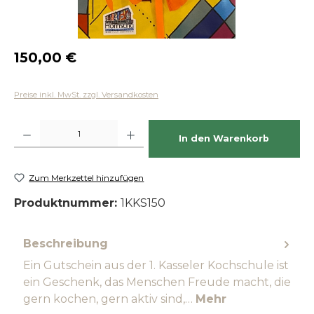
Regulärer Preis:
150,00 €
Preise inkl. MwSt. zzgl. Versandkosten
Produkt Anzahl: Gib den gewünschten Wert ein oder benutze die Schaltfläch
In den Warenkorb
Zum Merkzettel hinzufügen
Produktnummer:
1KKS150
Beschreibung
Ein Gutschein aus der 1. Kasseler Kochschule ist
ein Geschenk, das Menschen Freude macht, die
gern kochen, gern aktiv sind,…
Mehr