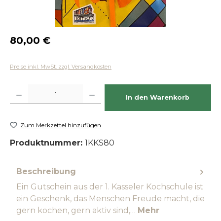
Regulärer Preis:
80,00 €
Preise inkl. MwSt. zzgl. Versandkosten
Produkt Anzahl: Gib den gewünschten Wert ein oder benutze die Schaltfläch
In den Warenkorb
Zum Merkzettel hinzufügen
Produktnummer:
1KKS80
Beschreibung
Ein Gutschein aus der 1. Kasseler Kochschule ist
ein Geschenk, das Menschen Freude macht, die
gern kochen, gern aktiv sind,…
Mehr