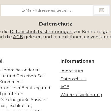
E-
Mail-
Adresse
*
Datenschutz
e die
Datenschutzbestimmungen
zur Kenntnis g
nd die
AGB
gelesen und bin mit ihnen einverstand
el
Informationen
 – Ihrem besonderen
Impressum
ltur und Genießen. Seit
Datenschutz
 Kunden mit
AGB
ersönlicher Beratung und
ll geführten
Widerrufsbelehrung
n Sie eine große Auswahl
ör, Tischkultur,