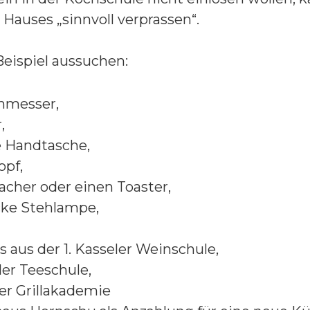
Hauses „sinnvoll verprassen“.
Beispiel aussuchen:
chmesser,
,
e Handtasche,
opf,
acher oder einen Toaster,
icke Stehlampe,
 aus der 1. Kasseler Weinschule,
ler Teeschule,
ler Grillakademie