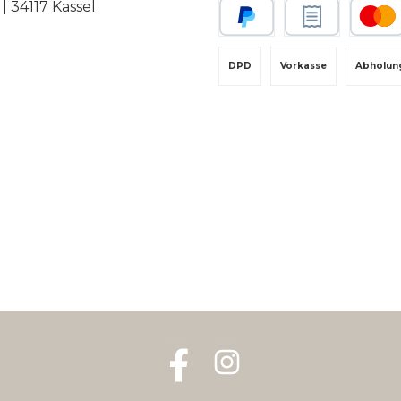
 34117 Kassel
PayPal
Rechnungskauf
Kredit-
DPD
Vorkasse
Abholun
Facebook
Instagram