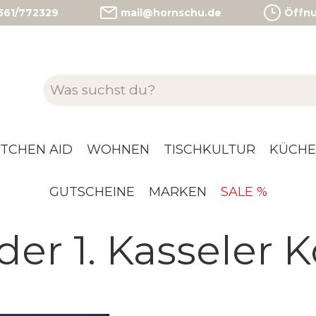
)561/772329
mail@hornschu.de
Öffnun
ITCHEN AID
WOHNEN
TISCHKULTUR
KÜCHE
GUTSCHEINE
MARKEN
SALE %
der 1. Kasseler 