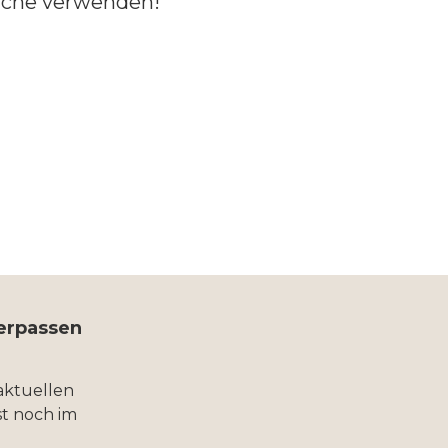
üche verwenden!
verpassen
aktuellen
t noch im