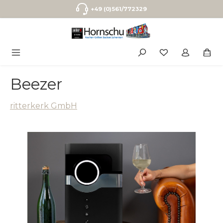
Zum Hauptinhalt springen
+49 (0)561/772329
Beezer
ritterkerk GmbH
Bildergalerie überspringen