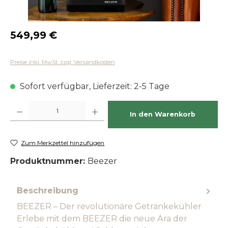
Regulärer Preis:
549,99 €
Preise inkl. MwSt. zzgl. Versandkosten
Sofort verfügbar, Lieferzeit: 2-5 Tage
Produkt Anzahl: Gib den gewünschten Wert ein oder benutze die Schaltfläch
In den Warenkorb
Zum Merkzettel hinzufügen
Produktnummer:
Beezer
Beschreibung
BEEZER – Der revolutionäre Getränkekühler
Erlebe mit dem BEEZER die neue Ära der