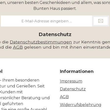
en, unseren besten Geschenkideen und allem, was sons
Bunten Haus passiert.
E-
Mail-
Adresse
*
Datenschutz
e die
Datenschutzbestimmungen
zur Kenntnis g
nd die
AGB
gelesen und bin mit ihnen einverstand
el
Informationen
 – Ihrem besonderen
Impressum
ltur und Genießen. Seit
Datenschutz
 Kunden mit
AGB
ersönlicher Beratung und
ll geführten
Widerrufsbelehrung
n Sie eine große Auswahl