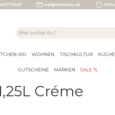
)561/772329
mail@hornschu.de
Öffnun
ITCHEN AID
WOHNEN
TISCHKULTUR
KÜCHE
GUTSCHEINE
MARKEN
SALE %
1,25L Créme