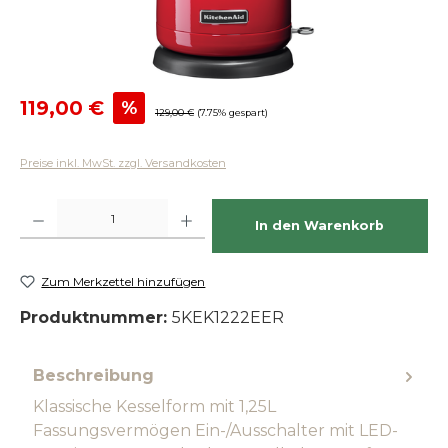
Verkaufspreis:
119,00 €
%
Regulärer Preis:
129,00 €
(7.75% gespart)
Preise inkl. MwSt. zzgl. Versandkosten
Produkt Anzahl: Gib den gewünschten Wert ein oder benutze die Schaltfläch
In den Warenkorb
Zum Merkzettel hinzufügen
Produktnummer:
5KEK1222EER
Beschreibung
Klassische Kesselform mit 1,25L
Fassungsvermögen Ein-/Ausschalter mit LED-