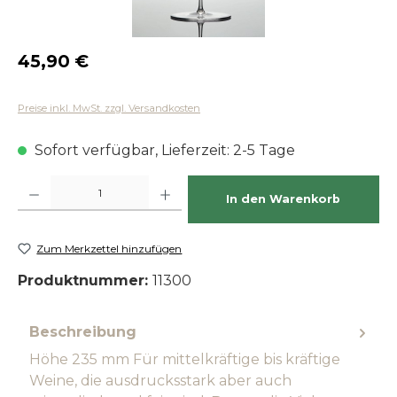
Regulärer Preis:
45,90 €
Preise inkl. MwSt. zzgl. Versandkosten
Sofort verfügbar, Lieferzeit: 2-5 Tage
Produkt Anzahl: Gib den gewünschten Wert ein oder benutze die Schaltfläch
In den Warenkorb
Zum Merkzettel hinzufügen
Produktnummer:
11300
Beschreibung
Höhe 235 mm Für mittelkräftige bis kräftige
Weine, die ausdrucksstark aber auch