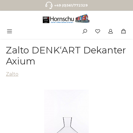
Zum Hauptinhalt springen
+49 (0)561/772329
Zalto DENK‘ART Dekanter
Axium
Zalto
Bildergalerie überspringen