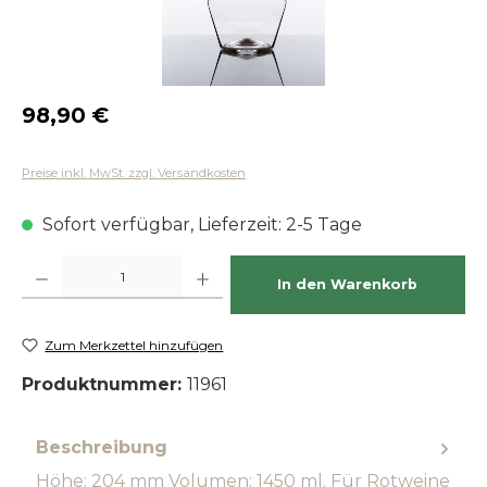
Regulärer Preis:
98,90 €
Preise inkl. MwSt. zzgl. Versandkosten
Sofort verfügbar, Lieferzeit: 2-5 Tage
Produkt Anzahl: Gib den gewünschten Wert ein oder benutze die Schaltfläch
In den Warenkorb
Zum Merkzettel hinzufügen
Produktnummer:
11961
Beschreibung
Höhe: 204 mm Volumen: 1450 ml. Für Rotweine