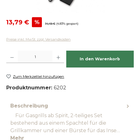
Verkaufspreis:
13,79 €
%
Regulärer Preis:
14,49 €
(4.83% gespart)
Preise inkl. MwSt. zzgl. Versandkosten
Produkt Anzahl: Gib den gewünschten Wert ein oder benutze die Schaltfläch
In den Warenkorb
Zum Merkzettel hinzufügen
Produktnummer:
6202
Beschreibung
Für Gasgrills ab Spirit, 2-teiliges Set
bestehend aus einem Spachtel für die
Grillkammer und einer Bürste für das Inse…
Mehr