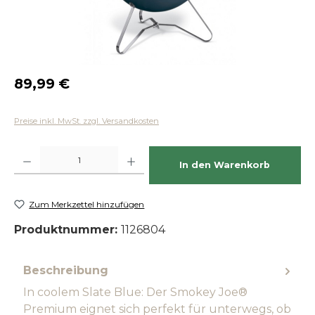
Regulärer Preis:
89,99 €
Preise inkl. MwSt. zzgl. Versandkosten
Produkt Anzahl: Gib den gewünschten Wert ein oder benutze die Schaltfläch
In den Warenkorb
Zum Merkzettel hinzufügen
Produktnummer:
1126804
Beschreibung
In coolem Slate Blue: Der Smokey Joe®
Premium eignet sich perfekt für unterwegs, ob