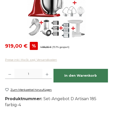
Verkaufspreis:
919,00 €
%
Regulärer Preis:
1.136,00 €
(19.1% gespart)
Preise inkl. MwSt. zzgl. Versandkosten
Produkt Anzahl: Gib den gewünschten Wert ein oder benutze die Schaltfläch
In den Warenkorb
Zum Merkzettel hinzufügen
Produktnummer:
Set-Angebot D Artisan 185
farbig-4