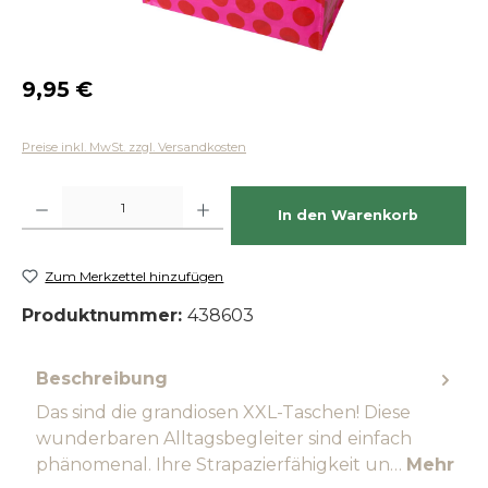
Regulärer Preis:
9,95 €
Preise inkl. MwSt. zzgl. Versandkosten
Produkt Anzahl: Gib den gewünschten Wert ein oder benutze die Schaltfläch
In den Warenkorb
Zum Merkzettel hinzufügen
Produktnummer:
438603
Beschreibung
Das sind die grandiosen XXL-Taschen! Diese
wunderbaren Alltagsbegleiter sind einfach
phänomenal. Ihre Strapazierfähigkeit un…
Mehr