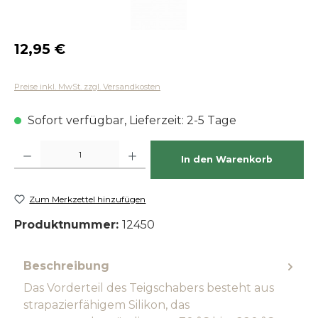
Regulärer Preis:
12,95 €
Preise inkl. MwSt. zzgl. Versandkosten
Sofort verfügbar, Lieferzeit: 2-5 Tage
Produkt Anzahl: Gib den gewünschten Wert ein oder benutze die Schaltfläch
In den Warenkorb
Zum Merkzettel hinzufügen
Produktnummer:
12450
Beschreibung
Das Vorderteil des Teigschabers besteht aus
strapazierfähigem Silikon, das