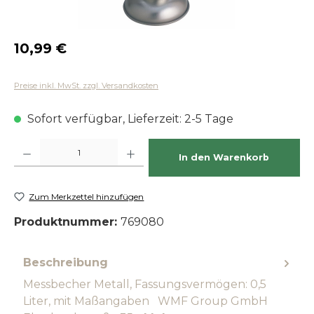
Regulärer Preis:
10,99 €
Preise inkl. MwSt. zzgl. Versandkosten
Sofort verfügbar, Lieferzeit: 2-5 Tage
Produkt Anzahl: Gib den gewünschten Wert ein oder benutze die Schaltfläch
In den Warenkorb
Zum Merkzettel hinzufügen
Produktnummer:
769080
Beschreibung
Messbecher Metall, Fassungsvermögen: 0,5
Liter, mit Maßangaben WMF Group GmbH