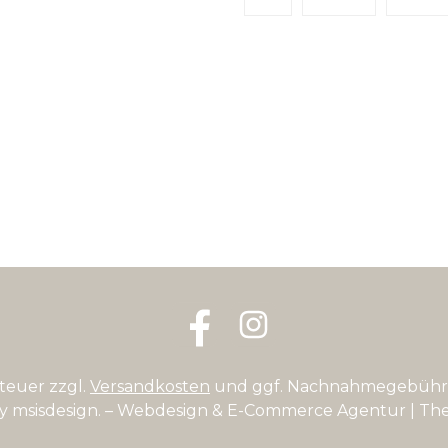
Facebook
Instagram
steuer zzgl.
Versandkosten
und ggf. Nachnahmegebühre
by
msisdesign. – Webdesign & E-Commerce Agentur
| Th