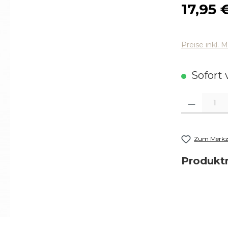
Regulärer
17,95 
Preise inkl. 
Sofort v
Produkt Anza
Zum Merkze
Produk