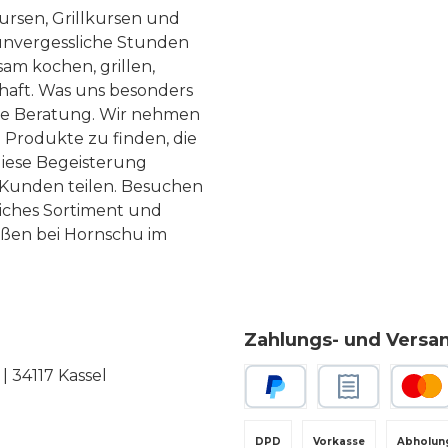
ursen, Grillkursen und
nvergessliche Stunden
am kochen, grillen,
haft. Was uns besonders
te Beratung. Wir nehmen
 Produkte zu finden, die
diese Begeisterung
Kunden teilen. Besuchen
liches Sortiment und
eßen bei Hornschu im
Zahlungs- und Versa
 34117 Kassel
PayPal
Rechnungskauf
Kredit-
DPD
Vorkasse
Abholun