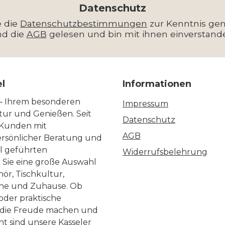
*
Datenschutz
e die
Datenschutzbestimmungen
zur Kenntnis g
nd die
AGB
gelesen und bin mit ihnen einverstand
el
Informationen
 – Ihrem besonderen
Impressum
ltur und Genießen. Seit
Datenschutz
 Kunden mit
AGB
ersönlicher Beratung und
ll geführten
Widerrufsbelehrung
n Sie eine große Auswahl
ör, Tischkultur,
he und Zuhause. Ob
 oder praktische
, die Freude machen und
ht sind unsere Kasseler