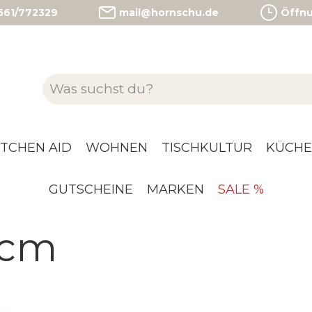
)561/772329
mail@hornschu.de
Öffnun
ITCHEN AID
WOHNEN
TISCHKULTUR
KÜCHE
GUTSCHEINE
MARKEN
SALE %
 cm