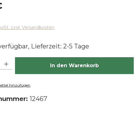
 Preis:
€
MwSt. zzgl. Versandkosten
erfügbar, Lieferzeit: 2-5 Tage
hl: Gib den gewünschten Wert ein oder benutze die Schaltfläch
In den Warenkorb
ttel hinzufügen
tnummer:
12467