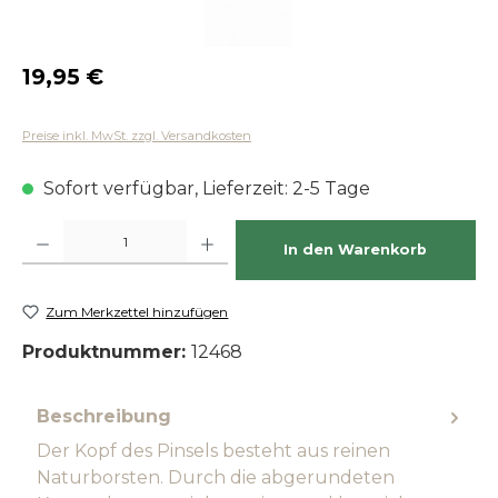
Regulärer Preis:
19,95 €
Preise inkl. MwSt. zzgl. Versandkosten
Sofort verfügbar, Lieferzeit: 2-5 Tage
Produkt Anzahl: Gib den gewünschten Wert ein oder benutze die Schaltfläch
In den Warenkorb
Zum Merkzettel hinzufügen
Produktnummer:
12468
Beschreibung
Der Kopf des Pinsels besteht aus reinen
Naturborsten. Durch die abgerundeten