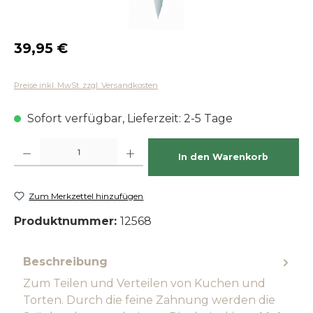
Regulärer Preis:
39,95 €
Preise inkl. MwSt. zzgl. Versandkosten
Sofort verfügbar, Lieferzeit: 2-5 Tage
Produkt Anzahl: Gib den gewünschten Wert ein oder benutze die Schaltfläch
In den Warenkorb
Zum Merkzettel hinzufügen
Produktnummer:
12568
Beschreibung
Zum Teilen und Verteilen von Kuchen und
Torten. Durch die feine Zahnung werden die