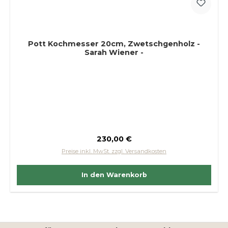
Pott Kochmesser 20cm, Zwetschgenholz -
Sarah Wiener -
Regulärer Preis:
230,00 €
Preise inkl. MwSt. zzgl. Versandkosten
In den Warenkorb