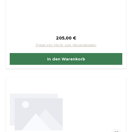
Regulärer Preis:
205,00 €
Preise inkl. MwSt. zzgl. Versandkosten
In den Warenkorb