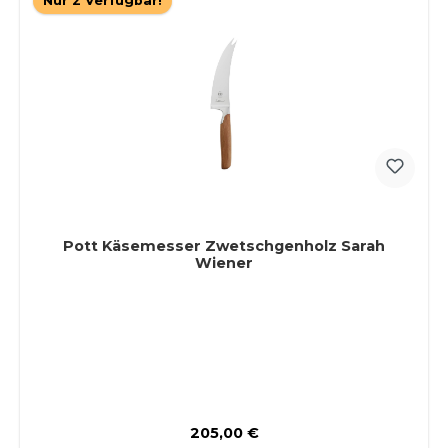
Nur 2 Verfügbar!
Pott Käsemesser Zwetschgenholz Sarah
Wiener
Regulärer Preis:
205,00 €