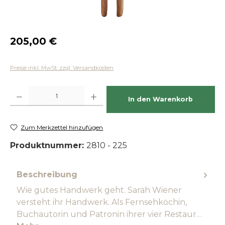
Regulärer Preis:
205,00 €
Preise inkl. MwSt. zzgl. Versandkosten
Produkt Anzahl: Gib den gewünschten Wert ein oder benutze die Schaltfläch
In den Warenkorb
Zum Merkzettel hinzufügen
Produktnummer:
2810 - 225
Beschreibung
Wie gutes Handwerk geht. Sarah Wiener
versteht ihr Handwerk. Als Fernsehköchin,
Buchautorin und Patronin ihrer vier Restaur…